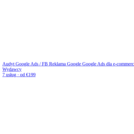
Audyt Google Ads / FB
Reklama Google
Google Ads dla e-commerc
Wydawcy
7 usług · od €199