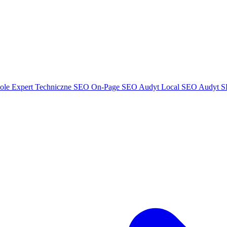
ole Expert
Techniczne SEO
On-Page SEO
Audyt Local SEO
Audyt S