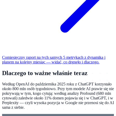
Comiesięczny raport na tych samych 5 metrykach z dynamiką i
planem na kolejny miesiąc — widać, co drgnęło i dlaczego.
Dlaczego to ważne właśnie teraz
Według OpenAI do października 2025 roku z ChatGPT korzystało
około 800 mln osób tygodniowo. Przy tym modele AI prawie się nie
pokrywają w tym, kogo cytują: według analizy Profound (680 mln
cytowań) zaledwie około 11% domen pojawia się i w ChatGPT, i w
Perplexity — czyli wysoka pozycja w Google nie przenosi się do AI
sama z siebie.