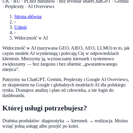
UK · RU · PL
bez minimów · bez revenue share
ChatGPT · Gemini
· Perplexity · AI Overviews
Strona główna
›
Usługi
›
Widoczność w AI
Widoczność w AI (nazywana GEO, AIEO, AEO, LLMO) to to, jak
często modele AI wymieniają i polecają Cię w odpowiedziach
klientom. Mierzymy ją, wyznaczamy kierunek i systemowo
zwiększamy — bez żargonu i bez obietnic „gwarantowanego
miejsca”.
Patrzymy na ChatGPT, Gemini, Perplexity i Google AI Overviews,
ze skupieniem na Google i globalnych modelach AI dla polskiego
rynku. Dostajesz analizę i plan od człowieka, a nie login do
dashboardu.
Której usługi potrzebujesz?
Drabina produktów: diagnostyka → kierunek → realizacja. Można
wziąć jedną usługę albo przejść po kolei.