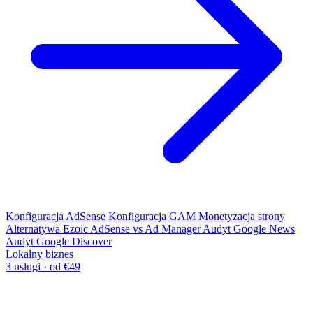
Konfiguracja AdSense
Konfiguracja GAM
Monetyzacja strony
Alternatywa Ezoic
AdSense vs Ad Manager
Audyt Google News
Audyt Google Discover
Lokalny biznes
3 usługi · od €49