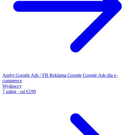
Audyt Google Ads / FB
Reklama Google
Google Ads dla e-
commerce
Wydawcy
7 usług · od €199