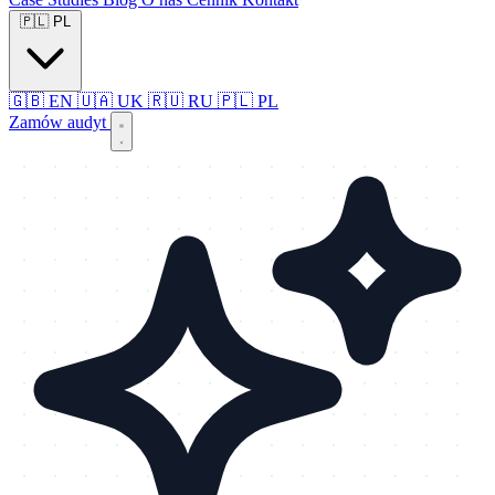
🇵🇱
PL
🇬🇧
EN
🇺🇦
UK
🇷🇺
RU
🇵🇱
PL
Zamów audyt