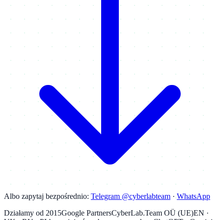
Albo zapytaj bezpośrednio:
Telegram @cyberlabteam
·
WhatsApp
Działamy od 2015
Google Partners
CyberLab.Team OÜ (UE)
EN ·