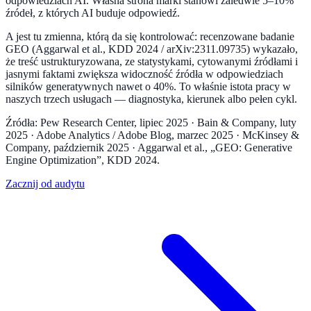
odpowiedziach AI. Własna strona marki stanowi zaledwie 5–10%
źródeł, z których AI buduje odpowiedź.
A jest tu zmienna, którą da się kontrolować: recenzowane badanie
GEO (Aggarwal et al., KDD 2024 / arXiv:2311.09735) wykazało,
że treść ustrukturyzowana, ze statystykami, cytowanymi źródłami i
jasnymi faktami zwiększa widoczność źródła w odpowiedziach
silników generatywnych nawet o 40%. To właśnie istota pracy w
naszych trzech usługach — diagnostyka, kierunek albo pełen cykl.
Źródła: Pew Research Center, lipiec 2025 · Bain & Company, luty
2025 · Adobe Analytics / Adobe Blog, marzec 2025 · McKinsey &
Company, październik 2025 · Aggarwal et al., „GEO: Generative
Engine Optimization”, KDD 2024.
Zacznij od audytu