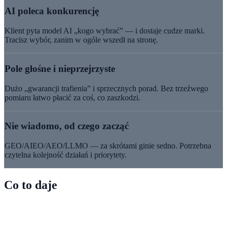
AI poleca konkurencję
Klient pyta model AI „kogo wybrać” — i dostaje cudze marki.
Tracisz wybór, zanim w ogóle wszedł na stronę.
Pole głośne i nieprzejrzyste
Dużo „gwarancji trafienia” i sprzecznych porad. Bez trzeźwego
pomiaru łatwo płacić za coś, co zaszkodzi.
Nie wiadomo, od czego zacząć
GEO/AIEO/AEO/LLMO — za skrótami ginie sedno. Potrzebna
czytelna kolejność działań i priorytety.
Co to daje