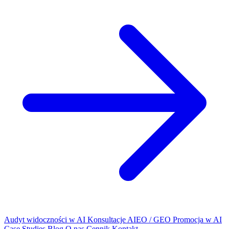
Audyt widoczności w AI
Konsultacje AIEO / GEO
Promocja w AI
Case Studies
Blog
O nas
Cennik
Kontakt