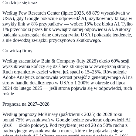
Co dzieje się teraz
Według Pew Research Center (lipiec 2025, 68 879 wyszukiwań w
USA), gdy Google pokazuje odpowiedź AI, użytkownicy klikają w
zwykły link w 8% przypadków — wobec 15% bez bloku AI. Tylko
1% przechodzi przez link wewnątrz samej odpowiedzi AI. Autorzy
badania zastrzegają: dane dotyczą rynku USA i pokazują tendencję,
a nie dowodzą związku przyczynowo-skutkowego.
Co widzą firmy
Według szacunków Bain & Company (luty 2025) około 60% sesji
wyszukiwania kończy się dziś bez kliknięcia w zewnętrzną stronę.
Ruch organiczny części witryn już spadł o 15–25%. Równolegle
Adobe Analytics odnotowała wzrost przejść z generatywnego AI na
strony handlu detalicznego w USA o 1 200% w okresie od lipca
2024 do lutego 2025 — jeśli strona pojawia się w odpowiedzi, ruch
rośnie.
Prognoza na 2027–2028
Według prognozy McKinsey (październik 2025) do 2028 roku
ponad 75% wyszukiwań w Google będzie zawierać odpowiedź AI
(dziś — około połowy). Pod ryzykiem jest od 20 do 50% ruchu z
tradycyjnego wyszukiwania u marek, które nie pojawiają się w