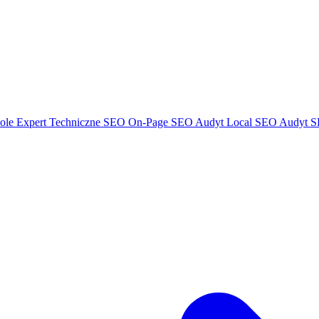
ole Expert
Techniczne SEO
On-Page SEO
Audyt Local SEO
Audyt S