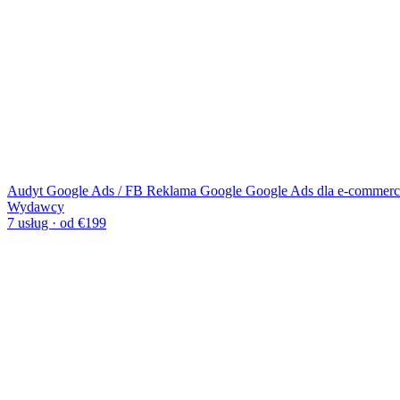
Audyt Google Ads / FB
Reklama Google
Google Ads dla e-commerc
Wydawcy
7 usług · od €199