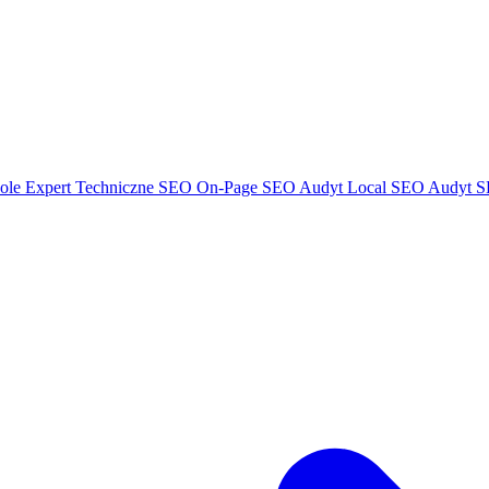
ole Expert
Techniczne SEO
On-Page SEO
Audyt Local SEO
Audyt S