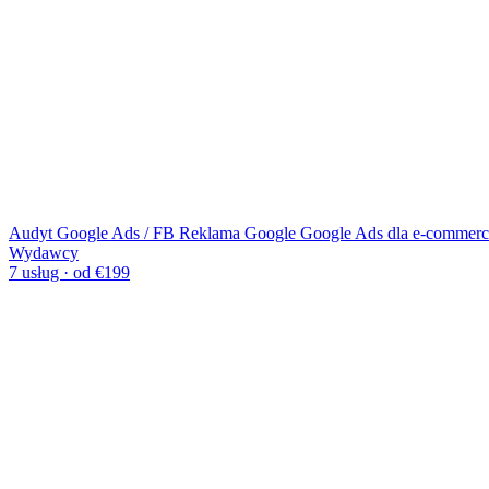
Audyt Google Ads / FB
Reklama Google
Google Ads dla e-commerc
Wydawcy
7 usług · od €199