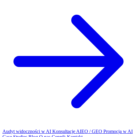
Audyt widoczności w AI
Konsultacje AIEO / GEO
Promocja w AI
Case Studies
Blog
O nas
Cennik
Kontakt