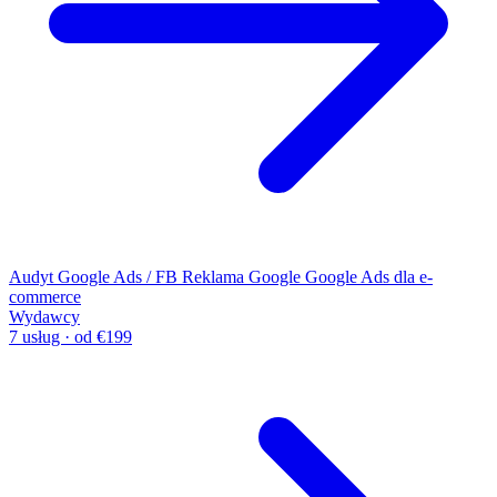
Audyt Google Ads / FB
Reklama Google
Google Ads dla e-
commerce
Wydawcy
7 usług · od €199