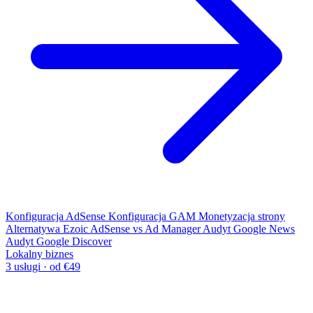
Konfiguracja AdSense
Konfiguracja GAM
Monetyzacja strony
Alternatywa Ezoic
AdSense vs Ad Manager
Audyt Google News
Audyt Google Discover
Lokalny biznes
3 usługi · od €49