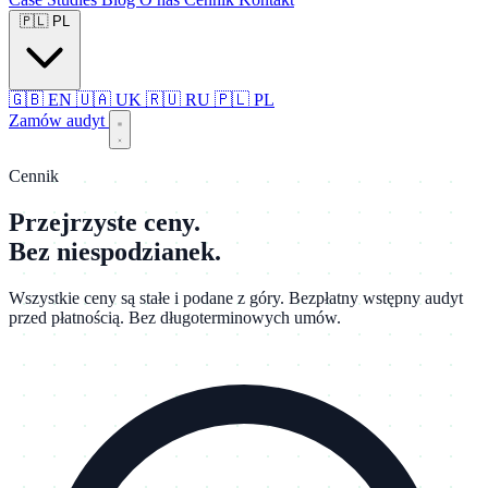
🇵🇱
PL
🇬🇧
EN
🇺🇦
UK
🇷🇺
RU
🇵🇱
PL
Zamów audyt
Cennik
Przejrzyste ceny.
Bez niespodzianek.
Wszystkie ceny są stałe i podane z góry. Bezpłatny wstępny audyt
przed płatnością. Bez długoterminowych umów.