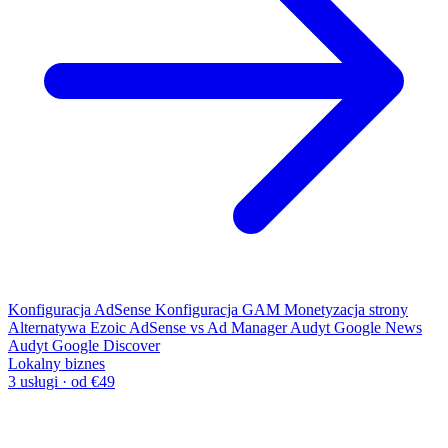
Konfiguracja AdSense
Konfiguracja GAM
Monetyzacja strony
Alternatywa Ezoic
AdSense vs Ad Manager
Audyt Google News
Audyt Google Discover
Lokalny biznes
3 usługi · od €49