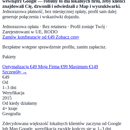
wewnątrz Google — robimy to dla lokalnych firm, żeby klienci
znajdowali Cię, dzwonili i odwiedzali z Map i wyszukiwarki.
Jednorazowa płatność, bez miesięcznej opłaty, profil sam dalej
generuje połączenia i wskazówki dojazdu.
Jednorazowa opłata · Bez retainera · Profil zostaje Twój ·
Zarejestrowani w UE, RODO
Zamów konfigurację od €49
Zobacz ceny
Bezpłatne wstępne sprawdzenie profilu, zanim zapłacisz.
Pakiety
Optymalizacja
€49
Moja Firma
€99
Maximum
€149
Szczegóły →
€49
Od
1–3 dni
Weryfikacja
2015
Od kiedy działamy
4+ kraje
Geografia
Zdecydowana większość lokalnych klientów zaczyna od Google
lub Map Google, weryfikacja zwykle kończy się w 1–3 dni