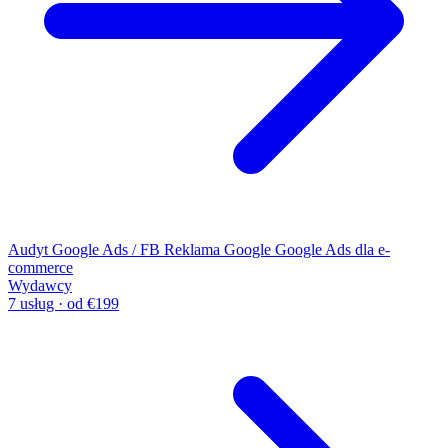
Audyt Google Ads / FB
Reklama Google
Google Ads dla e-
commerce
Wydawcy
7 usług · od €199