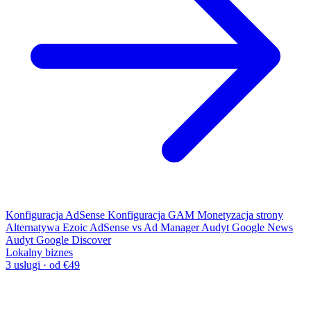
Konfiguracja AdSense
Konfiguracja GAM
Monetyzacja strony
Alternatywa Ezoic
AdSense vs Ad Manager
Audyt Google News
Audyt Google Discover
Lokalny biznes
3 usługi · od €49