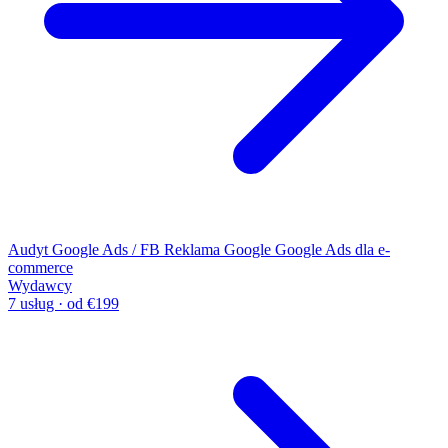
Audyt Google Ads / FB
Reklama Google
Google Ads dla e-
commerce
Wydawcy
7 usług · od €199