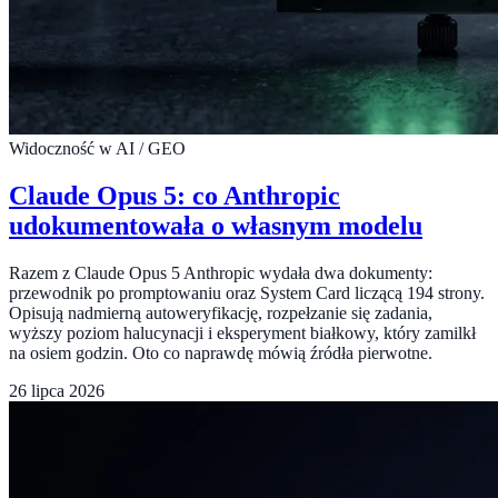
Widoczność w AI / GEO
Claude Opus 5: co Anthropic
udokumentowała o własnym modelu
Razem z Claude Opus 5 Anthropic wydała dwa dokumenty:
przewodnik po promptowaniu oraz System Card liczącą 194 strony.
Opisują nadmierną autoweryfikację, rozpełzanie się zadania,
wyższy poziom halucynacji i eksperyment białkowy, który zamilkł
na osiem godzin. Oto co naprawdę mówią źródła pierwotne.
26 lipca 2026