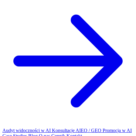
Audyt widoczności w AI
Konsultacje AIEO / GEO
Promocja w AI
Case Studies
Blog
O nas
Cennik
Kontakt