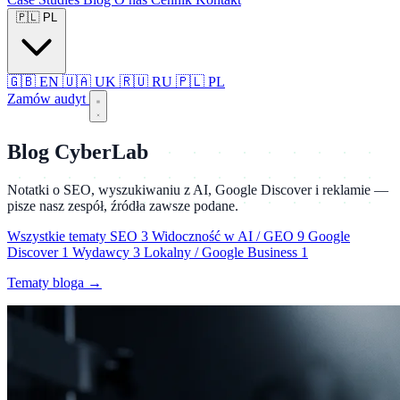
🇵🇱
PL
🇬🇧
EN
🇺🇦
UK
🇷🇺
RU
🇵🇱
PL
Zamów audyt
Blog CyberLab
Notatki o SEO, wyszukiwaniu z AI, Google Discover i reklamie —
pisze nasz zespół, źródła zawsze podane.
Wszystkie tematy
SEO
3
Widoczność w AI / GEO
9
Google
Discover
1
Wydawcy
3
Lokalny / Google Business
1
Tematy bloga
→