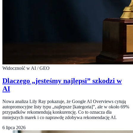
Widoczność w AI / GEO
Dlaczego „jesteśmy najlepsi” szkodzi w
AI
Nowa analiza Lily Ray pokazuje, że Google AI Overviews cytują
autopromocyjne listy typu „najlepsze [kategoria]”, ale w około 69%
przypadków rekomendują konkurencję. Co to oznacza dla
mniejszych marek i co naprawdę zdobywa rekomendację AI.
6 lipca 2026