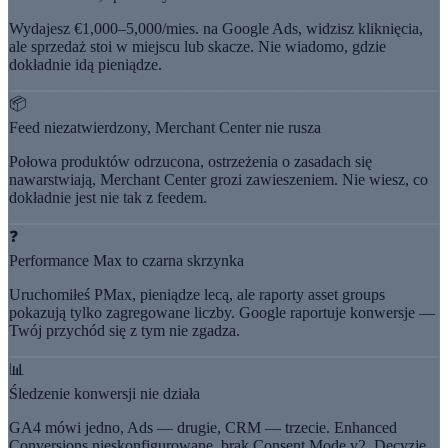
Wydajesz €1,000–5,000/mies. na Google Ads, widzisz kliknięcia,
ale sprzedaż stoi w miejscu lub skacze. Nie wiadomo, gdzie
dokładnie idą pieniądze.
📦
Feed niezatwierdzony, Merchant Center nie rusza
Połowa produktów odrzucona, ostrzeżenia o zasadach się
nawarstwiają, Merchant Center grozi zawieszeniem. Nie wiesz, co
dokładnie jest nie tak z feedem.
❓
Performance Max to czarna skrzynka
Uruchomiłeś PMax, pieniądze lecą, ale raporty asset groups
pokazują tylko zagregowane liczby. Google raportuje konwersje —
Twój przychód się z tym nie zgadza.
📊
Śledzenie konwersji nie działa
GA4 mówi jedno, Ads — drugie, CRM — trzecie. Enhanced
Conversions nieskonfigurowane, brak Consent Mode v2. Decyzje