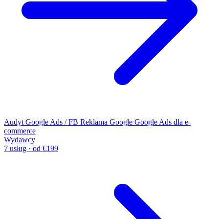
Audyt Google Ads / FB
Reklama Google
Google Ads dla e-
commerce
Wydawcy
7 usług · od €199