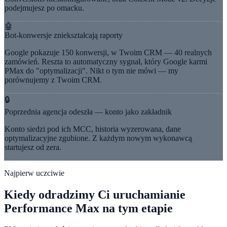
podejmujesz po omacku.
🤖
Bot-konwersje zniekształcają raporty
Google pokazuje 150 konwersji, w Twoim CRM — 40 realnych
zamówień. Reszta to automatyczny sygnał, który Google karmi
PMax do "optymalizacji". Nikt o tym nie mówi — my
porównujemy z Twoim CRM.
🔒
Poprzednia agencja odeszła — konto jako zakładnik
Konto siedzi pod ich MCC, historia wyzerowana, dane
optymalizacyjne zgubione. Z każdym nowym wykonawcą
startujesz od zera.
Najpierw uczciwie
Kiedy odradzimy Ci uruchamianie
Performance Max na tym etapie