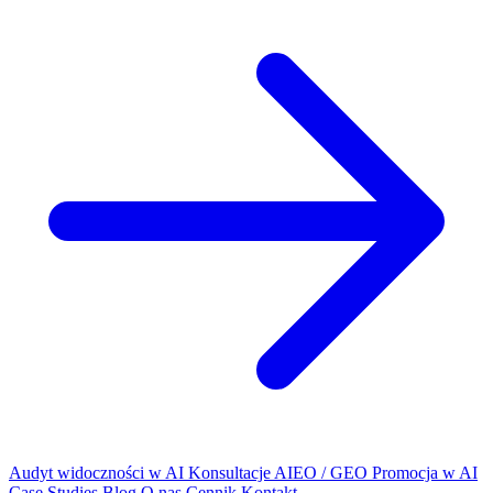
Audyt widoczności w AI
Konsultacje AIEO / GEO
Promocja w AI
Case Studies
Blog
O nas
Cennik
Kontakt