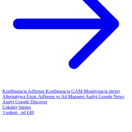
Konfiguracja AdSense
Konfiguracja GAM
Monetyzacja strony
Alternatywa Ezoic
AdSense vs Ad Manager
Audyt Google News
Audyt Google Discover
Lokalny biznes
3 usługi · od €49