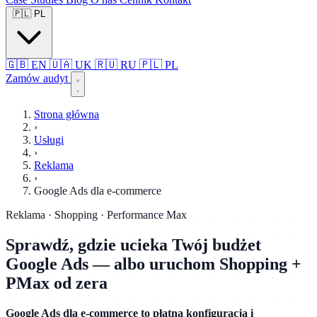
🇵🇱
PL
🇬🇧
EN
🇺🇦
UK
🇷🇺
RU
🇵🇱
PL
Zamów audyt
Strona główna
›
Usługi
›
Reklama
›
Google Ads dla e-commerce
Reklama · Shopping · Performance Max
Sprawdź, gdzie ucieka Twój budżet
Google Ads — albo uruchom Shopping +
PMax od zera
Google Ads dla e-commerce to płatna konfiguracja i