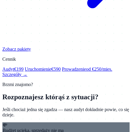
Zobacz pakiety
Cennik
Audyt
€199
Uruchomienie
€590
Prowadzenie
od €250/mies.
Szczegóły →
Brzmi znajomo?
Rozpoznajesz którąś z sytuacji?
Jeśli chociaż jedna się zgadza — nasz audyt dokładnie powie, co się
dzieje.
💸
Budżet ucieka, sprzedaży nie ma