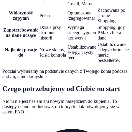
Gmail, Maps
Zachowana po
Widoczność
Ograniczona
Pełna
stronie
zapytań
(zagregowana)
Shopping
Działa przy
Wymaga
Shopping, gdy
Zapotrzebowanie
skromnej
stałego sygnału
PMax zbiera
na dane uczące
historii
konwersji
dane
Ustabilizowane
Ustabilizowane
Najlepiej pasuje
Nowe sklepy,
sklepy chroniące
sklepy, czysty
do
ścisła kontrola
marżę
feed
bestsellerów
Podział wybieramy na podstawie danych z Twojego konta podczas
audytu, a nie domyślnie.
Czego potrzebujemy od Ciebie na start
Nic tu nie jest hasłem ani nowym narzędziem do kupienia. To
dostępy i dane produktowe, do których i tak odwołujemy się w
całym FAQ.