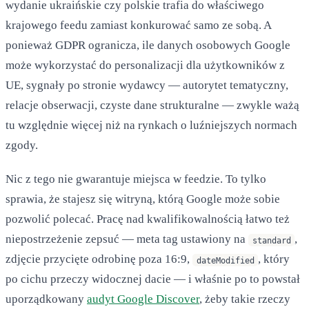
wydanie ukraińskie czy polskie trafia do właściwego
krajowego feedu zamiast konkurować samo ze sobą. A
ponieważ GDPR ogranicza, ile danych osobowych Google
może wykorzystać do personalizacji dla użytkowników z
UE, sygnały po stronie wydawcy — autorytet tematyczny,
relacje obserwacji, czyste dane strukturalne — zwykle ważą
tu względnie więcej niż na rynkach o luźniejszych normach
zgody.
Nic z tego nie gwarantuje miejsca w feedzie. To tylko
sprawia, że stajesz się witryną, którą Google może sobie
pozwolić polecać. Pracę nad kwalifikowalnością łatwo też
niepostrzeżenie zepsuć — meta tag ustawiony na
,
standard
zdjęcie przycięte odrobinę poza 16:9,
, który
dateModified
po cichu przeczy widocznej dacie — i właśnie po to powstał
uporządkowany
audyt Google Discover
, żeby takie rzeczy