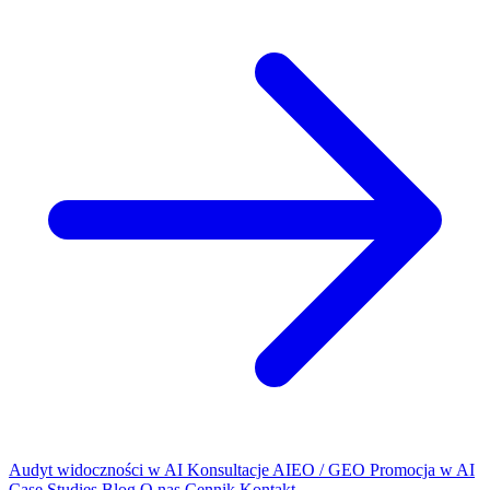
Audyt widoczności w AI
Konsultacje AIEO / GEO
Promocja w AI
Case Studies
Blog
O nas
Cennik
Kontakt