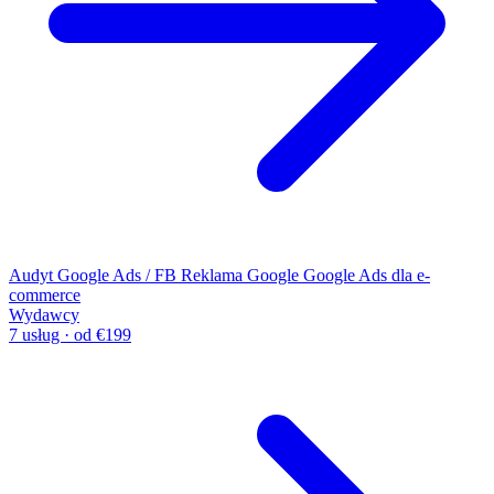
Audyt Google Ads / FB
Reklama Google
Google Ads dla e-
commerce
Wydawcy
7 usług · od €199