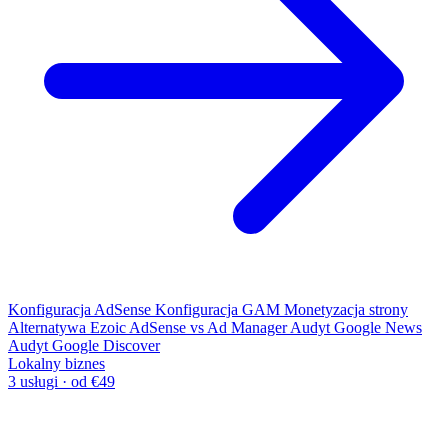
Konfiguracja AdSense
Konfiguracja GAM
Monetyzacja strony
Alternatywa Ezoic
AdSense vs Ad Manager
Audyt Google News
Audyt Google Discover
Lokalny biznes
3 usługi · od €49