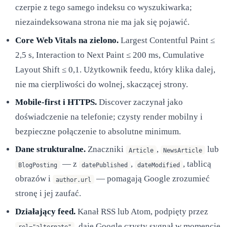
czerpie z tego samego indeksu co wyszukiwarka;
niezaindeksowana strona nie ma jak się pojawić.
Core Web Vitals na zielono.
Largest Contentful Paint ≤
2,5 s, Interaction to Next Paint ≤ 200 ms, Cumulative
Layout Shift ≤ 0,1. Użytkownik feedu, który klika dalej,
nie ma cierpliwości do wolnej, skaczącej strony.
Mobile-first i HTTPS.
Discover zaczynał jako
doświadczenie na telefonie; czysty render mobilny i
bezpieczne połączenie to absolutne minimum.
Dane strukturalne.
Znaczniki
,
lub
Article
NewsArticle
— z
,
, tablicą
BlogPosting
datePublished
dateModified
obrazów i
— pomagają Google zrozumieć
author.url
stronę i jej zaufać.
Działający feed.
Kanał RSS lub Atom, podpięty przez
, daje Google czysty sygnał w momencie
rel="alternate"