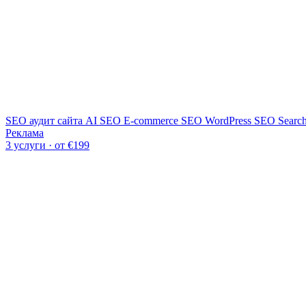
SEO аудит сайта
AI SEO
E-commerce SEO
WordPress SEO
Searc
Реклама
3 услуги · от €199