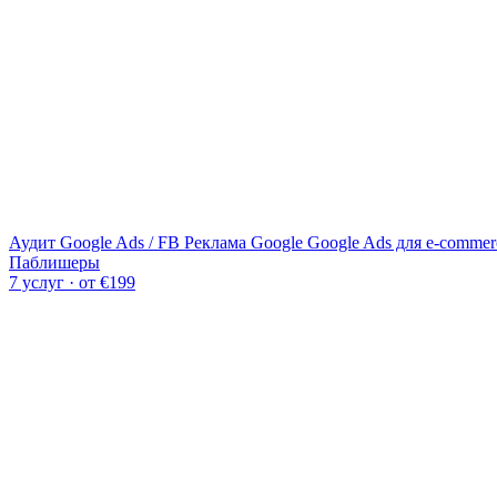
Аудит Google Ads / FB
Реклама Google
Google Ads для e-commer
Паблишеры
7 услуг · от €199