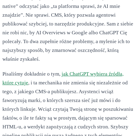
native” odczytać jako „ta platforma sprawi, że AI mnie
znajdzie”. Nie sprawi. CMS, który pozwala agentowi
publikować szybciej, to narzędzie produkcyjne. Sam z siebie
nie robi nic, by AI Overviews w Google albo ChatGPT Cię
polecały. To dwa zupełnie różne problemy, a mylenie ich to
najszybszy sposób, by zmarnować oszczędność, którą
właśnie zyskałeś.
Pisaliśmy dokładnie o tym,
jak ChatGPT wybiera źródła,
które cytuje
, i ta mechanika nie zmienia się niezależnie od
tego, z jakiego CMS-a publikujesz. Asystenci wciąż
faworyzują marki, o których szersza sieć już mówi i do
których linkuje. Wciąż czytają Twoją stronę w poszukiwaniu
faktów, o ile te fakty są w prostym, dającym się sparsować
HTML-u, a werdykt zapożyczają z cudzych stron. Szybszy
pipeline publikacji nie rusza żadnego z tych elementów.