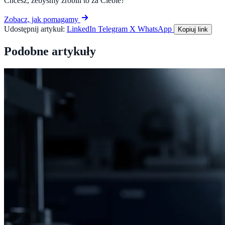
Chcesz, żebyśmy zrobili to za Ciebie?
Zobacz, jak pomagamy
Udostępnij artykuł:
LinkedIn
Telegram
X
WhatsApp
Kopiuj link
Podobne artykuły