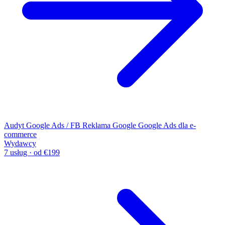
Audyt Google Ads / FB
Reklama Google
Google Ads dla e-
commerce
Wydawcy
7 usług · od €199