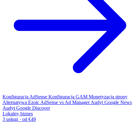
Konfiguracja AdSense
Konfiguracja GAM
Monetyzacja strony
Alternatywa Ezoic
AdSense vs Ad Manager
Audyt Google News
Audyt Google Discover
Lokalny biznes
3 usługi · od €49