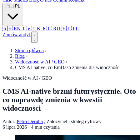
🇵🇱
PL
🇬🇧
EN
🇺🇦
UK
🇷🇺
RU
🇵🇱
PL
Zamów audyt
Strona główna
›
Blog
›
Widoczność w AI / GEO
›
CMS AI-native: co EmDash zmienia dla widoczności
Widoczność w AI / GEO
CMS AI-native brzmi futurystycznie. Oto
co naprawdę zmienia w kwestii
widoczności
Autor:
Petro Deruha
, Założyciel i strateg cyfrowy
6 lipca 2026
·
4 min czytania