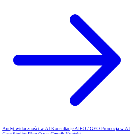
Audyt widoczności w AI
Konsultacje AIEO / GEO
Promocja w AI
Case Studies
Blog
O nas
Cennik
Kontakt