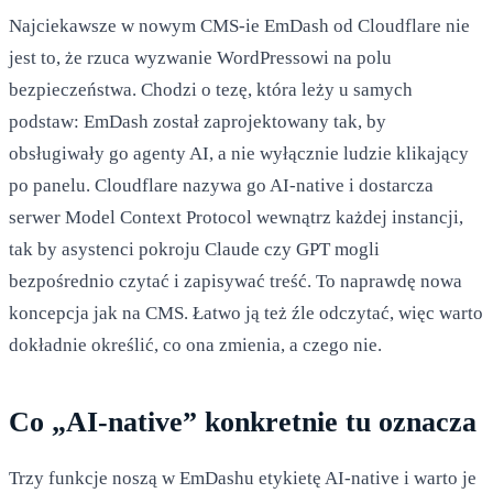
Najciekawsze w nowym CMS-ie EmDash od Cloudflare nie
jest to, że rzuca wyzwanie WordPressowi na polu
bezpieczeństwa. Chodzi o tezę, która leży u samych
podstaw: EmDash został zaprojektowany tak, by
obsługiwały go agenty AI, a nie wyłącznie ludzie klikający
po panelu. Cloudflare nazywa go AI-native i dostarcza
serwer Model Context Protocol wewnątrz każdej instancji,
tak by asystenci pokroju Claude czy GPT mogli
bezpośrednio czytać i zapisywać treść. To naprawdę nowa
koncepcja jak na CMS. Łatwo ją też źle odczytać, więc warto
dokładnie określić, co ona zmienia, a czego nie.
Co „AI-native” konkretnie tu oznacza
Trzy funkcje noszą w EmDashu etykietę AI-native i warto je