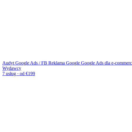
Audyt Google Ads / FB
Reklama Google
Google Ads dla e-commerc
Wydawcy
7 usług · od €199