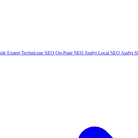
ole Expert
Techniczne SEO
On-Page SEO
Audyt Local SEO
Audyt S