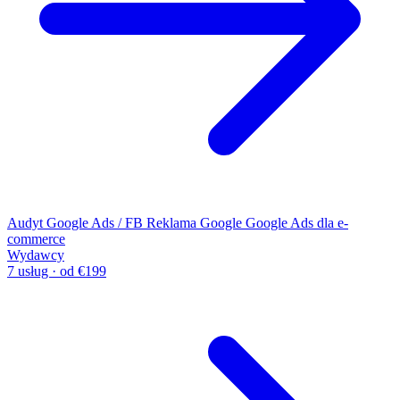
Audyt Google Ads / FB
Reklama Google
Google Ads dla e-
commerce
Wydawcy
7 usług · od €199