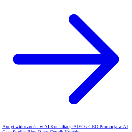
Audyt widoczności w AI
Konsultacje AIEO / GEO
Promocja w AI
Case Studies
Blog
O nas
Cennik
Kontakt