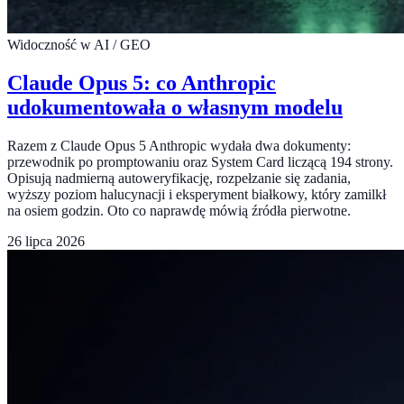
Widoczność w AI / GEO
Claude Opus 5: co Anthropic
udokumentowała o własnym modelu
Razem z Claude Opus 5 Anthropic wydała dwa dokumenty:
przewodnik po promptowaniu oraz System Card liczącą 194 strony.
Opisują nadmierną autoweryfikację, rozpełzanie się zadania,
wyższy poziom halucynacji i eksperyment białkowy, który zamilkł
na osiem godzin. Oto co naprawdę mówią źródła pierwotne.
26 lipca 2026