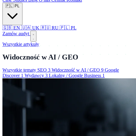
🇵🇱
PL
🇬🇧
EN
🇺🇦
UK
🇷🇺
RU
🇵🇱
PL
Zamów audyt
Wszystkie artykuły
Widoczność w AI / GEO
Wszystkie tematy
SEO
3
Widoczność w AI / GEO
9
Google
Discover
1
Wydawcy
3
Lokalny / Google Business
1