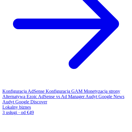
Konfiguracja AdSense
Konfiguracja GAM
Monetyzacja strony
Alternatywa Ezoic
AdSense vs Ad Manager
Audyt Google News
Audyt Google Discover
Lokalny biznes
3 usługi · od €49