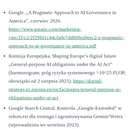
Google. „A Pragmatic Approach to AI Governance in
America”, czerwiec 2026.
https://www.gstatic.com/marketing-
cms/2f/c2/2f29fd1c44cfa0e7dd69fea9eec2/a-pragmatic-
approach-to-ai-governance-in-america.pdf
Komisja Europejska, Shaping Europe’s digital future.
„General-purpose AI obligations under the AI Act”
(harmonogram; próg ryzyka systemowego >10^25 FLOP;
obowiązki od 2 sierpnia 2025).
https://digital-
strategy.ec.europa.eu/en/factpages/general-purpose-ai-
obligations-under-ai-act
Google Search Central. Kontrola „Google-Extended” w
robots.txt dla treningu i ugruntowywania Gemini/Vertex
(wprowadzona we wrześniu 2023).