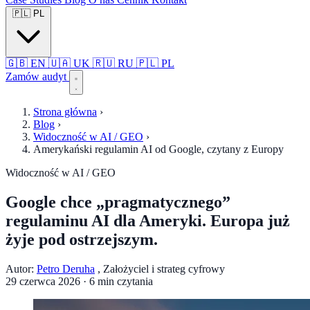
🇵🇱
PL
🇬🇧
EN
🇺🇦
UK
🇷🇺
RU
🇵🇱
PL
Zamów audyt
Strona główna
›
Blog
›
Widoczność w AI / GEO
›
Amerykański regulamin AI od Google, czytany z Europy
Widoczność w AI / GEO
Google chce „pragmatycznego”
regulaminu AI dla Ameryki. Europa już
żyje pod ostrzejszym.
Autor:
Petro Deruha
, Założyciel i strateg cyfrowy
29 czerwca 2026
·
6 min czytania