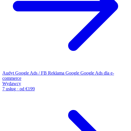
Audyt Google Ads / FB
Reklama Google
Google Ads dla e-
commerce
Wydawcy
7 usług · od €199