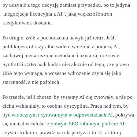
by uczynić z tego decyzję zamiast przypadku, bo to jedyna
„negocjacja licencyjna z AI”, jaką większość stron
kiedykolwiek dostanie.
Po drugie, zrób z pochodzenia nawyk już teraz. Jeśli
publikujesz obrazy albo wideo tworzone z pomocą AI,
zachowuj nienaruszone metadane i oznaczaj uczciwie.
SynthID i C2PA nadchodzą niezależnie od tego, czy prawo
USA tego wymaga, a wczesne wdrożenie czyta się jako
staranność, a nie pośpiech.
Po trzecie, jeśli chcesz, by systemy AI cię cytowały, a nie po
cichu wchłaniały, to osobna dyscyplina. Praca nad tym, by
być
widocznym i cytowalnym w odpowiedziach AI
, pokrywa
się niemal w całości z
dobrym SEO robionym pod erę AI
:
czysta struktura, prawdziwa ekspertyza i treść, z której