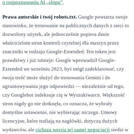
o rozpoznawaniu AI „slopu”
.
Prawa autorskie i twój robots.txt.
Google powtarza swoje
stanowisko, że trenowanie na publicznych danych z sieci to
dozwolony użytek, ale jednocześnie popiera danie
właścicielom stron kontroli czytelnej dla maszyn przez
znaczniki w rodzaju Google-Extended. Ten token jest
prawdziwy i już istnieje: Google wprowadził Google-
Extended we wrześniu 2023, byś mógł zadeklarować, czy
twoja treść może służyć do trenowania Gemini i do
ugruntowywania jego odpowiedzi — niezależnie od tego,
czy Googlebot indeksuje cię w Wyszukiwarce. Większość
stron nigdy go nie dotknęła, co oznacza, że wybrały
domyślne ustawienie, nie wybierając niczego. Umowy
licencyjne, które trafiają na nagłówki, dotyczą dużych
wydawców, ale
cichsza wersja tej samej negocjacji
siedzi w