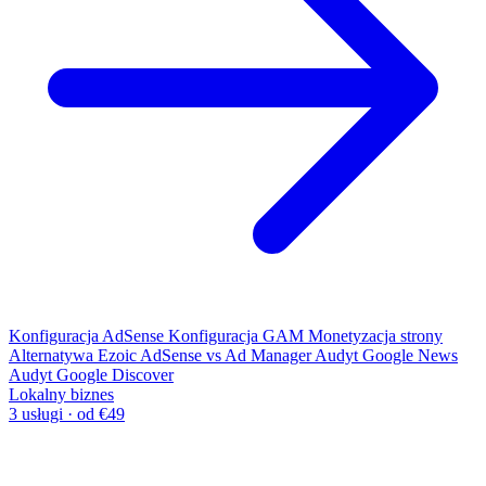
Konfiguracja AdSense
Konfiguracja GAM
Monetyzacja strony
Alternatywa Ezoic
AdSense vs Ad Manager
Audyt Google News
Audyt Google Discover
Lokalny biznes
3 usługi · od €49