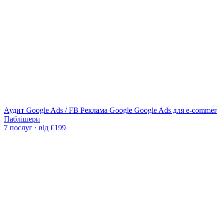
Аудит Google Ads / FB
Реклама Google
Google Ads для e-commer
Паблішери
7 послуг · від €199