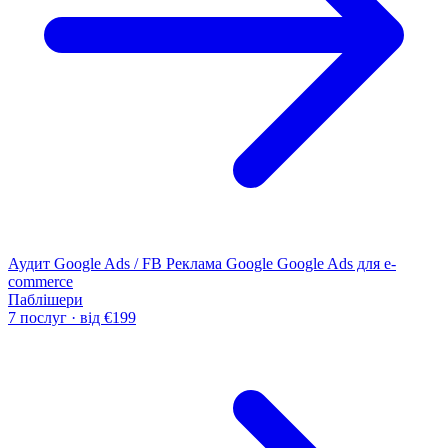
Аудит Google Ads / FB
Реклама Google
Google Ads для e-
commerce
Паблішери
7 послуг · від €199