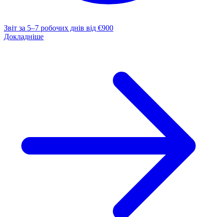
Звіт за 5–7 робочих днів
від €900
Докладніше