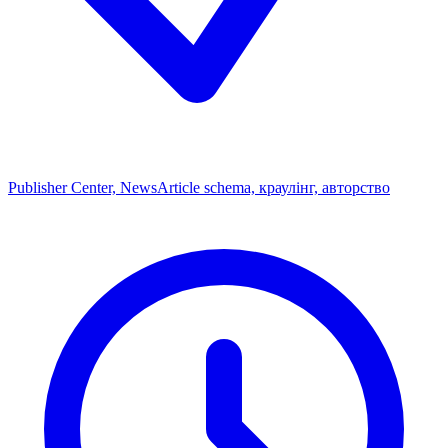
Publisher Center, NewsArticle schema, краулінг, авторство