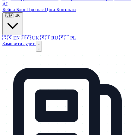
AI
Кейси
Блог
Про нас
Ціни
Контакти
🇺🇦
UK
🇬🇧
EN
🇺🇦
UK
🇷🇺
RU
🇵🇱
PL
Замовити аудит