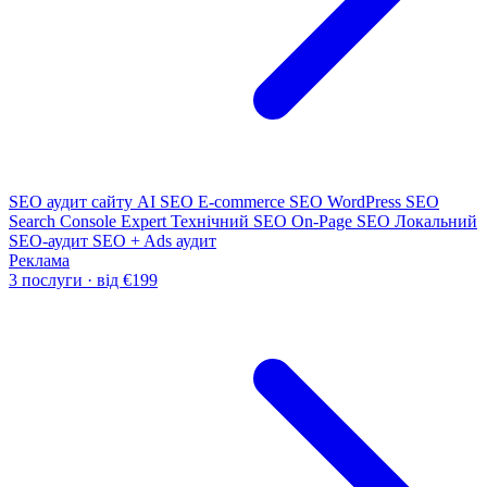
SEO аудит сайту
AI SEO
E-commerce SEO
WordPress SEO
Search Console Expert
Технічний SEO
On-Page SEO
Локальний
SEO-аудит
SEO + Ads аудит
Реклама
3 послуги · від €199