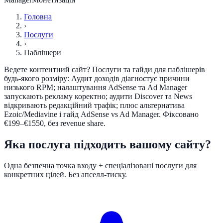
Головна
›
Послуги
›
Паблішери
Ведете контентний сайт? Послуги та гайди для паблішерів
будь-якого розміру: Аудит доходів діагностує причини
низького RPM; налаштування AdSense та Ad Manager
запускають рекламу коректно; аудити Discover та News
відкривають редакційний трафік; плюс альтернатива
Ezoic/Mediavine і гайд AdSense vs Ad Manager. Фіксовано
€199–€1550, без revenue share.
Яка послуга підходить вашому сайту?
Одна безпечна точка входу + спеціалізовані послуги для
конкретних цілей. Без апселл-тиску.