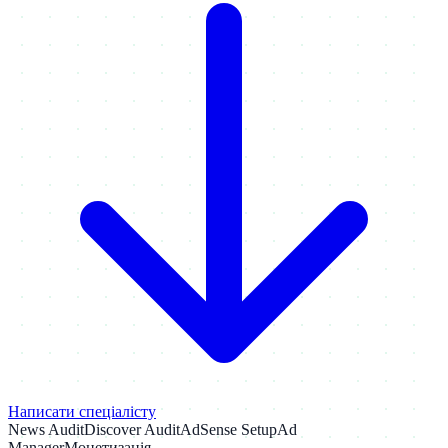
Написати спеціалісту
News Audit
Discover Audit
AdSense Setup
Ad
Manager
Монетизація