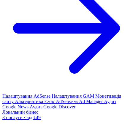
Налаштування AdSense
Налаштування GAM
Монетизація
сайту
Альтернатива Ezoic
AdSense vs Ad Manager
Аудит
Google News
Аудит Google Discover
Локальний бізнес
3 послуги · від €49