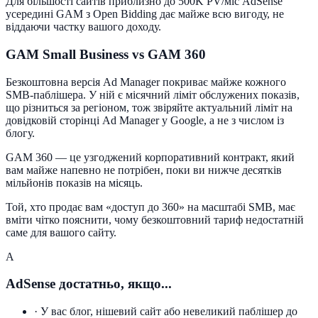
Для більшості сайтів приблизно до 500K PV/міс AdSense
усередині GAM з Open Bidding дає майже всю вигоду, не
віддаючи частку вашого доходу.
GAM Small Business vs GAM 360
Безкоштовна версія Ad Manager покриває майже кожного
SMB-паблішера. У ній є місячний ліміт обслужених показів,
що різниться за регіоном, тож звіряйте актуальний ліміт на
довідковій сторінці Ad Manager у Google, а не з числом із
блогу.
GAM 360 — це узгоджений корпоративний контракт, який
вам майже напевно не потрібен, поки ви нижче десятків
мільйонів показів на місяць.
Той, хто продає вам «доступ до 360» на масштабі SMB, має
вміти чітко пояснити, чому безкоштовний тариф недостатній
саме для вашого сайту.
A
AdSense достатньо, якщо...
·
У вас блог, нішевий сайт або невеликий паблішер до