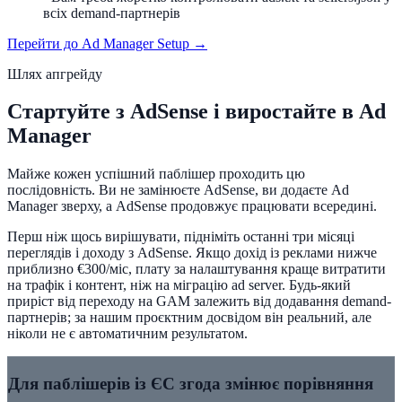
всіх demand-партнерів
Перейти до Ad Manager Setup →
Шлях апгрейду
Стартуйте з AdSense і виростайте в Ad
Manager
Майже кожен успішний паблішер проходить цю
послідовність. Ви не замінюєте AdSense, ви додаєте Ad
Manager зверху, а AdSense продовжує працювати всередині.
Перш ніж щось вирішувати, підніміть останні три місяці
переглядів і доходу з AdSense. Якщо дохід із реклами нижче
приблизно €300/міс, плату за налаштування краще витратити
на трафік і контент, ніж на міграцію ad server. Будь-який
приріст від переходу на GAM залежить від додавання demand-
партнерів; за нашим проєктним досвідом він реальний, але
ніколи не є автоматичним результатом.
Для паблішерів із ЄС згода змінює порівняння