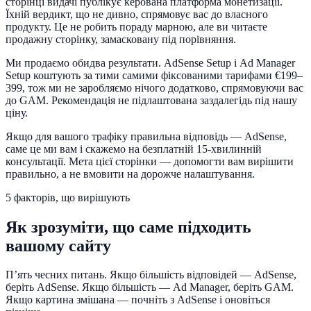
сторінці видачі публікує керована платформа монетизації.
Їхній вердикт, що не дивно, спрямовує вас до власного
продукту. Це не робить пораду марною, але ви читаєте
продажну сторінку, замасковану під порівняння.
Ми продаємо обидва результати. AdSense Setup і Ad Manager
Setup коштують за тими самими фіксованими тарифами €199–
399, тож ми не заробляємо нічого додатково, спрямовуючи вас
до GAM. Рекомендація не підлаштована заздалегідь під нашу
ціну.
Якщо для вашого трафіку правильна відповідь — AdSense,
саме це ми вам і скажемо на безплатній 15-хвилинній
консультації. Мета цієї сторінки — допомогти вам вирішити
правильно, а не вмовити на дорожче налаштування.
5 факторів, що вирішують
Як зрозуміти, що саме підходить
вашому сайту
П’ять чесних питань. Якщо більшість відповідей — AdSense,
беріть AdSense. Якщо більшість — Ad Manager, беріть GAM.
Якщо картина змішана — почніть з AdSense і оновіться