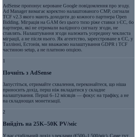
AdSense пропонує кероване Google повідомлення про згоду.
Ad Manager вимагає коректно налаштованого CMP, сигнали
TCF v2.3 якого мають доходити до кожного партнера Open
Bidding. Міграція на GAM без цього тихо ріже ставки з ЄС, бо
партнери, які не отримали валідного сигналу згоди, не
ставлять. Налаштування згоди належить усередину чеклиста
міграції, а не після нього. Як агентство, зареєстроване в ЄС, у
Таллінні, Естонія, ми вважаємо налаштування GDPR і TCF
частиною setup, а не платною опцією.
1
Почніть з AdSense
Запустіться, отримайте схвалення, переконайтеся, що ніша
приносить дохід, перш ніж вкладатися у складне
налаштування. Перші 6–12 місяців — фокус на трафіку, а не
на складнощах монетизації.
2
Вийдіть на 25K–50K PV/міс
У вас стабільний дохід з реклами (€500–1 500/міс). Саме тут