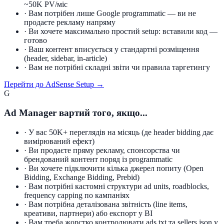
~50K PV/міс
·
Вам потрібен лише Google programmatic — ви не
продаєте рекламу напряму
·
Ви хочете максимально простий setup: вставили код —
готово
·
Ваш контент вписується у стандартні розміщення
(header, sidebar, in-article)
·
Вам не потрібні складні звіти чи правила таргетингу
Перейти до AdSense Setup →
G
Ad Manager вартий того, якщо...
·
У вас 50K+ переглядів на місяць (де header bidding дає
вимірюваний ефект)
·
Ви продаєте пряму рекламу, спонсорства чи
брендований контент поряд із programmatic
·
Ви хочете підключити кілька джерел попиту (Open
Bidding, Exchange Bidding, Prebid)
·
Вам потрібні кастомні структури ad units, roadblocks,
frequency capping по кампаніях
·
Вам потрібна деталізована звітність (line items,
креативи, партнери) або експорт у BI
·
Вам треба жорстко контролювати ads.txt та sellers.json у