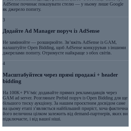
AdSense починає показувати стелю — у ньому лише Google
як джерело попиту.
3
Додайте Ad Manager поруч із AdSense
Не замінюйте — розширюйте. Зв’яжіть AdSense із GAM,
налаштуйте Open Bidding, щоб AdSense конкурував з іншими
джерелами попиту. Отримуєте найкраще з обох світів.
4
Масштабуйтеся через прямі продажі + header
bidding
На 100K+ PV/міс додавайте прямих рекламодавців через
GAM ad server. Розгляньте Prebid поруч із Open Bidding для ще
більшого тиску аукціону. За нашим проєктним досвідом саме
на цьому етапі з’являється найбільший приріст, хоча фактична
його величина цілком залежить від demand-партнерів, яких ви
підключаєте, і від вашої ніші.