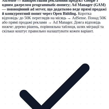
AdSense — найпростіший рекламний продукт Google з
одним джерелом programmatic-попиту; Ad Manager (GAM)
— повноцінний ad server, що додатково веде прямі продажі
й конкурентний попит через Open Bidding.
Коротка
відповідь: до 50K переглядів на місяць → AdSense. Понад 50K
або прямі продажі реклами → Ad Manager. Довга відповідь
нижче: дерево рішень, порівняльна таблиця, шлях міграції та
скільки коштує правильно налаштувати кожен варіант.