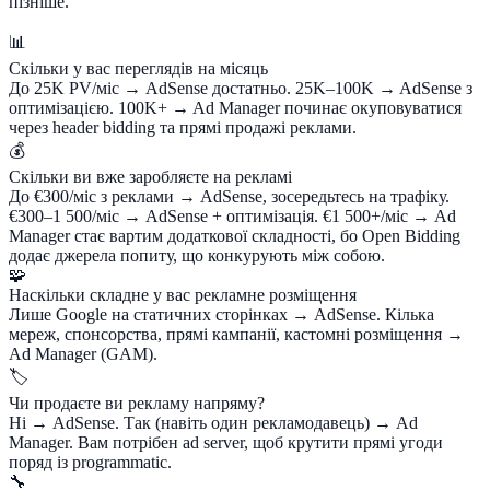
пізніше.
📊
Скільки у вас переглядів на місяць
До 25K PV/міс → AdSense достатньо. 25K–100K → AdSense з
оптимізацією. 100K+ → Ad Manager починає окуповуватися
через header bidding та прямі продажі реклами.
💰
Скільки ви вже заробляєте на рекламі
До €300/міс з реклами → AdSense, зосередьтесь на трафіку.
€300–1 500/міс → AdSense + оптимізація. €1 500+/міс → Ad
Manager стає вартим додаткової складності, бо Open Bidding
додає джерела попиту, що конкурують між собою.
🧩
Наскільки складне у вас рекламне розміщення
Лише Google на статичних сторінках → AdSense. Кілька
мереж, спонсорства, прямі кампанії, кастомні розміщення →
Ad Manager (GAM).
🏷️
Чи продаєте ви рекламу напряму?
Ні → AdSense. Так (навіть один рекламодавець) → Ad
Manager. Вам потрібен ad server, щоб крутити прямі угоди
поряд із programmatic.
🔧