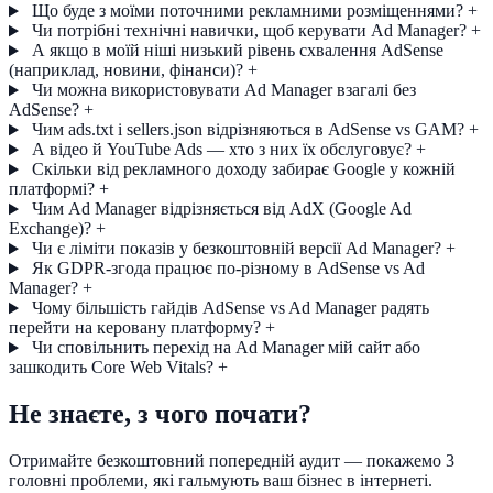
Що буде з моїми поточними рекламними розміщеннями?
+
Чи потрібні технічні навички, щоб керувати Ad Manager?
+
А якщо в моїй ніші низький рівень схвалення AdSense
(наприклад, новини, фінанси)?
+
Чи можна використовувати Ad Manager взагалі без
AdSense?
+
Чим ads.txt і sellers.json відрізняються в AdSense vs GAM?
+
А відео й YouTube Ads — хто з них їх обслуговує?
+
Скільки від рекламного доходу забирає Google у кожній
платформі?
+
Чим Ad Manager відрізняється від AdX (Google Ad
Exchange)?
+
Чи є ліміти показів у безкоштовній версії Ad Manager?
+
Як GDPR-згода працює по-різному в AdSense vs Ad
Manager?
+
Чому більшість гайдів AdSense vs Ad Manager радять
перейти на керовану платформу?
+
Чи сповільнить перехід на Ad Manager мій сайт або
зашкодить Core Web Vitals?
+
Не знаєте, з чого почати?
Отримайте безкоштовний попередній аудит — покажемо 3
головні проблеми, які гальмують ваш бізнес в інтернеті.