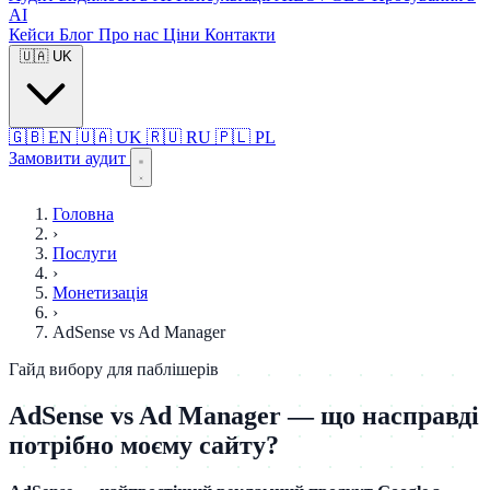
AI
Кейси
Блог
Про нас
Ціни
Контакти
🇺🇦
UK
🇬🇧
EN
🇺🇦
UK
🇷🇺
RU
🇵🇱
PL
Замовити аудит
Головна
›
Послуги
›
Монетизація
›
AdSense vs Ad Manager
Гайд вибору для паблішерів
AdSense vs Ad Manager — що насправді
потрібно моєму сайту?