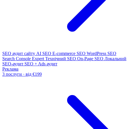
SEO аудит сайту
AI SEO
E-commerce SEO
WordPress SEO
Search Console Expert
Технічний SEO
On-Page SEO
Локальний
SEO-аудит
SEO + Ads аудит
Реклама
3 послуги · від €199