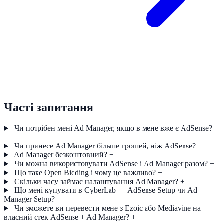
Часті запитання
Чи потрібен мені Ad Manager, якщо в мене вже є AdSense?
+
Чи принесе Ad Manager більше грошей, ніж AdSense?
+
Ad Manager безкоштовний?
+
Чи можна використовувати AdSense і Ad Manager разом?
+
Що таке Open Bidding і чому це важливо?
+
Скільки часу займає налаштування Ad Manager?
+
Що мені купувати в CyberLab — AdSense Setup чи Ad
Manager Setup?
+
Чи зможете ви перевести мене з Ezoic або Mediavine на
власний стек AdSense + Ad Manager?
+