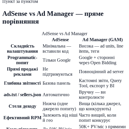
Пункт за пунктом
AdSense vs Ad Manager — пряме
порівняння
AdSense vs Ad Manager
AdSense
Ad Manager (GAM)
Складність
Мінімальна —
Висока — ad units, line
налаштування
вставили код
items, теги
Programmatic-
Google + сторонні
Тільки Google
попит
через Open Bidding
Прямі продажі
Не
Повноцінний ad server
реклами
підтримуються
Кастомні звіти, Query
Глибина звітності
Базова панель
Tool, експорт у BI
Вручну — ви
ads.txt / sellers.json
Автоматично
контролюєте
Нижча (одне
Вища (кілька джерел,
Стеля доходу
джерело попиту)
що конкурують)
Залежить від ніші
Часто вищий, коли
Ефективний RPM
й гео
попит конкурує
50K+ PV/міс з прямими