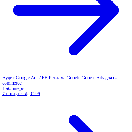
Аудит Google Ads / FB
Реклама Google
Google Ads для e-
commerce
Паблішери
7 послуг · від €199