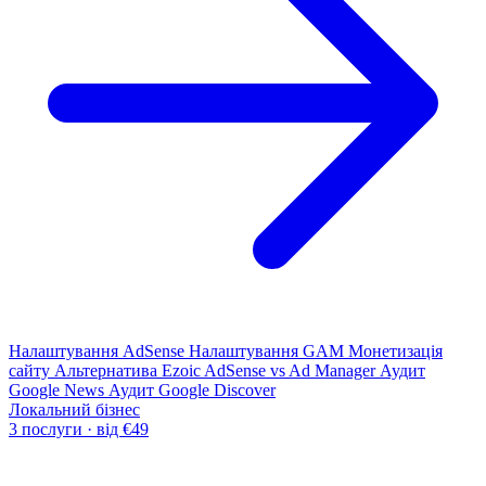
Налаштування AdSense
Налаштування GAM
Монетизація
сайту
Альтернатива Ezoic
AdSense vs Ad Manager
Аудит
Google News
Аудит Google Discover
Локальний бізнес
3 послуги · від €49