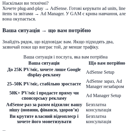
Наскільки ви технічні?
Хочете plug-and-play → AdSense. Готові керувати ad units, line
items та звітами → Ad Manager. У GAM є крива навчання, але
вона окупається.
Ваша ситуація → що вам потрібно
Знайдіть рядок, що відповідає вам. Якщо підходять два,
зазвичай поки що виграє той, де менше трафіку.
Ваша ситуація і послуга, яка вам потрібна
Ваша ситуація
Що вам потрібно
До 25K PV/міс, хочете лише Google
AdSense Setup
display-рекламу
AdSense зараз, Ad
25–50K PV/міс, стабільно зростаєте
Manager незабаром
50K+ PV/міс і продаєте пряму чи
Ad Manager Setup
спонсорську рекламу
AdSense раз за разом відхиляє вашу
Безплатна
нішу (новини, фінанси, здоров’я)
консультація
Ви крутите власний відеоплеєр і
Безплатна
хочете його монетизувати
консультація