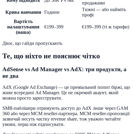
Кому підходить
До 50K PV/міс
продажами
Тижні — або найміть
Крива навчання
Години
профі
Вартість
налаштування
€199–399
€199–399 (ті ж тарифи)
(наша)
Двоє, що гайди пропускають
Те, що ніхто не пояснює чітко
AdSense vs Ad Manager vs AdX: три продукти, а
не два
AdX (Google Ad Exchange) — це преміальний попит біржі, що
живе всередині Ad Manager. Це не окремий акаунт, який
можна просто зареєструвати.
SMB-паблішери отримують доступ до AdX лише через GAM
360 або через MCM reseller-партнера. MCM reseller-пропозиції
зазвичай несуть частку revenue share, тож уважно читайте
умови, перш ніж підписувати.