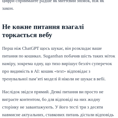
цифри сприймайте радше як миттєвий знімок, ніж як
закон.
Не кожне питання взагалі
торкається вебу
Перш ніж ChatGPT щось шукає, він розкладає ваше
питання по кошиках. Suganthan побачив шість таких міток
наміру, зокрема одну, що тихо вирішує безліч суперечок
про видимість в AI: кошик «text» відповідає з
тренувальної пам’яті моделі й ніколи не шукає в вебі.
Наслідок звідси прямий. Деякі питання ви просто не
виграєте контентом, бо для відповіді на них жодну
сторінку не завантажують. У його тесті три з десяти
навмисне актуальних, ставкових питань дістали відповідь