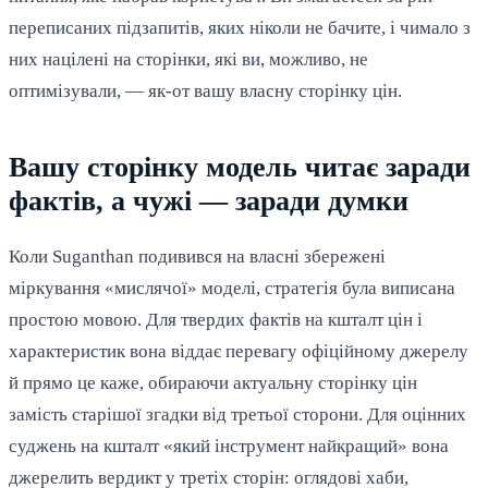
переписаних підзапитів, яких ніколи не бачите, і чимало з
них націлені на сторінки, які ви, можливо, не
оптимізували, — як-от вашу власну сторінку цін.
Вашу сторінку модель читає заради
фактів, а чужі — заради думки
Коли Suganthan подивився на власні збережені
міркування «мислячої» моделі, стратегія була виписана
простою мовою. Для твердих фактів на кшталт цін і
характеристик вона віддає перевагу офіційному джерелу
й прямо це каже, обираючи актуальну сторінку цін
замість старішої згадки від третьої сторони. Для оцінних
суджень на кшталт «який інструмент найкращий» вона
джерелить вердикт у третіх сторін: оглядові хаби,