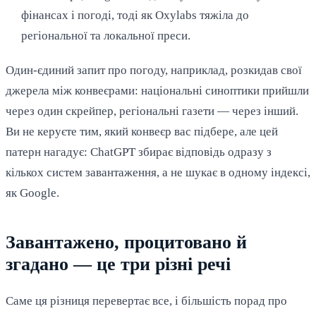
фінансах і погоді, тоді як Oxylabs тяжіла до
регіональної та локальної преси.
Один-єдиний запит про погоду, наприклад, розкидав свої
джерела між конвеєрами: національні синоптики прийшли
через один скрейпер, регіональні газети — через інший.
Ви не керуєте тим, який конвеєр вас підбере, але цей
патерн нагадує: ChatGPT збирає відповідь одразу з
кількох систем завантаження, а не шукає в одному індексі,
як Google.
Завантажено, процитовано й
згадано — це три різні речі
Саме ця різниця перевертає все, і більшість порад про