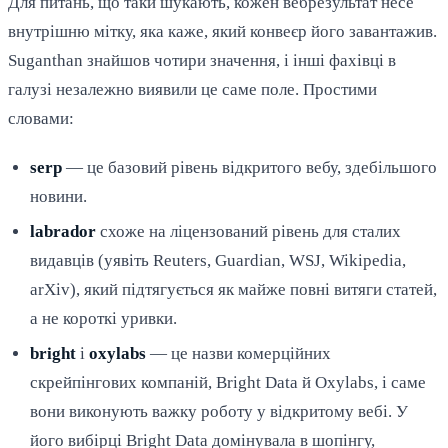
Для питань, що таки шукають, кожен вебрезультат несе
внутрішню мітку, яка каже, який конвеєр його завантажив.
Suganthan знайшов чотири значення, і інші фахівці в
галузі незалежно виявили це саме поле. Простими
словами:
serp
— це базовий рівень відкритого вебу, здебільшого
новини.
labrador
схоже на ліцензований рівень для сталих
видавців (уявіть Reuters, Guardian, WSJ, Wikipedia,
arXiv), який підтягується як майже повні витяги статей,
а не короткі уривки.
bright
і
oxylabs
— це назви комерційних
скрейпінгових компаній, Bright Data й Oxylabs, і саме
вони виконують важку роботу у відкритому вебі. У
його вибірці Bright Data домінувала в шопінгу,