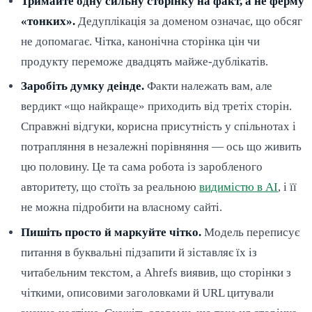
Тримайте одну сильну сторінку на факт, а не ферму
«тонких».
Дедуплікація за доменом означає, що обсяг
не допомагає. Чітка, канонічна сторінка цін чи
продукту переможе двадцять майже-дублікатів.
Заробіть думку деінде.
Факти належать вам, але
вердикт «що найкраще» приходить від третіх сторін.
Справжні відгуки, корисна присутність у спільнотах і
потрапляння в незалежні порівняння — ось що живить
цю половину. Це та сама робота із заробленого
авторитету, що стоїть за реальною
видимістю в AI
, і її
не можна підробити на власному сайті.
Пишіть просто й маркуйте чітко.
Модель переписує
питання в буквальні підзапити й зіставляє їх із
читабельним текстом, а Ahrefs виявив, що сторінки з
чіткими, описовими заголовками й URL цитували