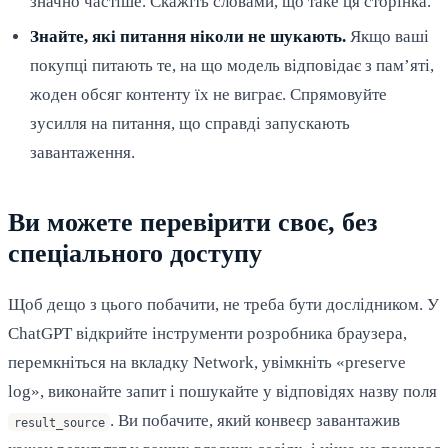
значно частіше. Скажіть словами, що таке ця сторінка.
Знайте, які питання ніколи не шукають.
Якщо ваші
покупці питають те, на що модель відповідає з пам’яті,
жоден обсяг контенту їх не виграє. Спрямовуйте
зусилля на питання, що справді запускають
завантаження.
Ви можете перевірити своє, без
спеціального доступу
Щоб дещо з цього побачити, не треба бути дослідником. У
ChatGPT відкрийте інструменти розробника браузера,
перемкніться на вкладку Network, увімкніть «preserve
log», виконайте запит і пошукайте у відповідях назву поля
. Ви побачите, який конвеєр завантажив
result_source