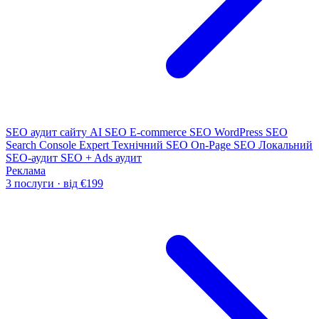
SEO аудит сайту
AI SEO
E-commerce SEO
WordPress SEO
Search Console Expert
Технічний SEO
On-Page SEO
Локальний
SEO-аудит
SEO + Ads аудит
Реклама
3 послуги · від €199