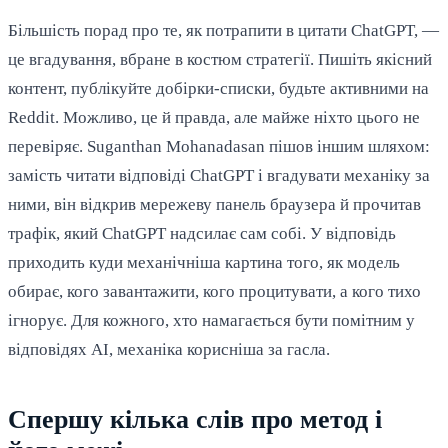
Більшість порад про те, як потрапити в цитати ChatGPT, —
це вгадування, вбране в костюм стратегії. Пишіть якісний
контент, публікуйте добірки-списки, будьте активними на
Reddit. Можливо, це й правда, але майже ніхто цього не
перевіряє. Suganthan Mohanadasan пішов іншим шляхом:
замість читати відповіді ChatGPT і вгадувати механіку за
ними, він відкрив мережеву панель браузера й прочитав
трафік, який ChatGPT надсилає сам собі. У відповідь
приходить куди механічніша картина того, як модель
обирає, кого завантажити, кого процитувати, а кого тихо
ігнорує. Для кожного, хто намагається бути помітним у
відповідях AI, механіка корисніша за гасла.
Спершу кілька слів про метод і