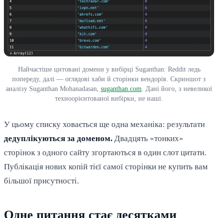
Найчастіше цитовані домени у вибірці Suganthan: Reddit ледь
попереду, далі — оглядові хаби й сторінки вендорів. Скриншот з
аналізу Suganthan Mohanadasan,
suganthan.com
. Дані його, з невеликої
техноорієнтованої вибірки, не наші.
У цьому списку ховається ще одна механіка: результати
дедуплікуються за доменом.
Двадцять «тонких»
сторінок з одного сайту згортаються в один слот цитати.
Публікація нових копій тієї самої сторінки не купить вам
більшої присутності.
Одне питання стає десятками