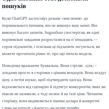
пошуків
Коли ChatGPT застосовує режим «мислення» до
порівняльного питання, він не виконує ваш запит. Він
виконує багато запитів. Suganthan спостерігав, як одні
порівняльні завдання розросталися на п’ятнадцять —
сорок підзапитів, і оскільки ці підзапити логуються, ви
можете прочитати рівно те, про що питала модель.
Поведінка вражаюче буквальна. Вона стріляє
-
site:
зондами просто в сторінки з цінами вендорів. Вона вгадує
ціну, а потім шукає, щоб підтвердити здогад. Вона
відхиляється від сценарію й підтягує конкурентів, яких ви
ніколи не називали, а тоді полює й на їхні ціни. Читаючи
сторінку, вона видивляється значки долара й конкретні
слова на кшталт «Agency» чи назви тарифу.