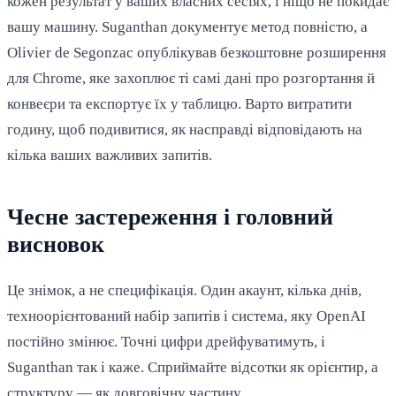
кожен результат у ваших власних сесіях, і ніщо не покидає
вашу машину. Suganthan документує метод повністю, а
Olivier de Segonzac опублікував безкоштовне розширення
для Chrome, яке захоплює ті самі дані про розгортання й
конвеєри та експортує їх у таблицю. Варто витратити
годину, щоб подивитися, як насправді відповідають на
кілька ваших важливих запитів.
Чесне застереження і головний
висновок
Це знімок, а не специфікація. Один акаунт, кілька днів,
техноорієнтований набір запитів і система, яку OpenAI
постійно змінює. Точні цифри дрейфуватимуть, і
Suganthan так і каже. Сприймайте відсотки як орієнтир, а
структуру — як довговічну частину.