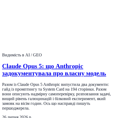
Видимість в AI / GEO
Claude Opus 5: що Anthropic
задокументувала про власну модель
Разом із Claude Opus 5 Anthropic випустила два документи:
гайд із промптингу та System Card на 194 сторінки. Разом
вони описують надмірну самоперевірку, розповзання задачі,
вищий рівень галюцинацій і білковий експеримент, який
замовк на вісім годин. Ось що насправді пишуть
першоджерела.
26 липня 2026 р.