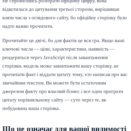
Не спромігшись розібрати офіційну цифру, вона
відкотилася до цитування третьої сторони, вирішивши
взяти числа з оглядового сайту, бо офіційну сторінку було
надто важко прочитати.
Прочитайте це двічі, бо для фактів це вся гра. Якщо ваші
ключові числа — ціни, характеристики, наявність —
рендеряться через JavaScript після завантаження
сторінки, модель може завантажити вашу сторінку, не
прочитати факт і віддати цитату тому, хто написав про вас
звичайним текстом. Ви можете бути остаточним
джерелом факту про власний бізнес і все одно програти
цитату порівняльному сайту — суто через те, як
побудована ваша сторінка.
Що це означає для вашої видимості