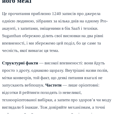
його межі
Це прочитання приблизно 1240 записів про джерела
однією людиною, зібраних за кілька днів на одному Pro-
акаунті, з запитами, зміщеними в бік SaaS і техніки.
Suganthan обережно ділить свої висновки на два рівні
впевненості, і ми збережемо цей поділ, бо це саме та
чесність, якої вимагає ця тема.
Структурні факти
— високої впевненості: вони йдуть
просто з дроту, однаково щоразу. Внутрішні назви полів,
мітки конвеєрів, той факт, що деякі питання взагалі не
запускають вебпошук.
Частоти
— лише орієнтовні:
відсотки й рейтинги походять із невеликої,
техноорієнтованої вибірки, а запити про здоров’я чи моду
виглядали б інакше. Тож довіряйте механізмам, а точні