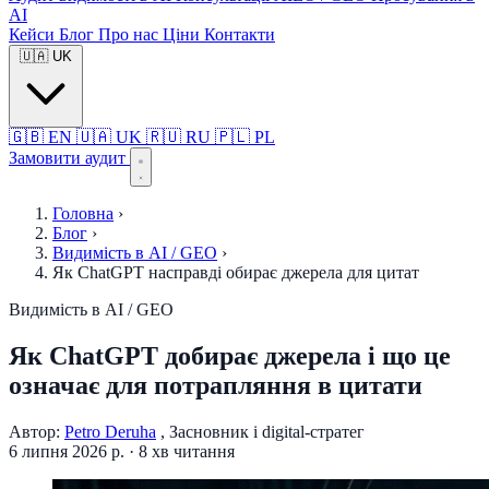
AI
Кейси
Блог
Про нас
Ціни
Контакти
🇺🇦
UK
🇬🇧
EN
🇺🇦
UK
🇷🇺
RU
🇵🇱
PL
Замовити аудит
Головна
›
Блог
›
Видимість в AI / GEO
›
Як ChatGPT насправді обирає джерела для цитат
Видимість в AI / GEO
Як ChatGPT добирає джерела і що це
означає для потрапляння в цитати
Автор:
Petro Deruha
, Засновник і digital-стратег
6 липня 2026 р.
·
8 хв читання