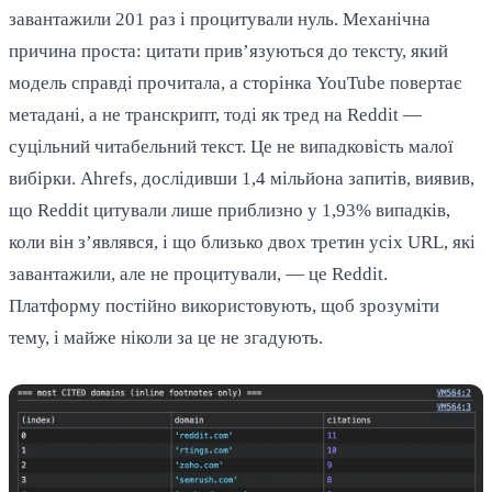
завантажили 201 раз і процитували нуль. Механічна
причина проста: цитати прив’язуються до тексту, який
модель справді прочитала, а сторінка YouTube повертає
метадані, а не транскрипт, тоді як тред на Reddit —
суцільний читабельний текст. Це не випадковість малої
вибірки. Ahrefs, дослідивши 1,4 мільйона запитів, виявив,
що Reddit цитували лише приблизно у 1,93% випадків,
коли він з’являвся, і що близько двох третин усіх URL, які
завантажили, але не процитували, — це Reddit.
Платформу постійно використовують, щоб зрозуміти
тему, і майже ніколи за це не згадують.