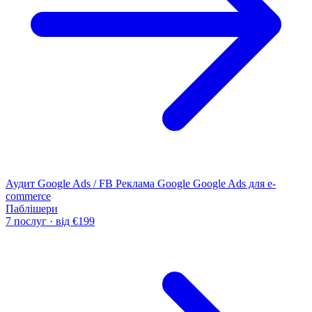
Аудит Google Ads / FB
Реклама Google
Google Ads для e-
commerce
Паблішери
7 послуг · від €199