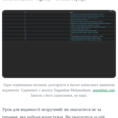
Одне порівняльне питання, розгорнуте в багато написаних машиною
підзапитів. Скриншот з аналізу Suganthan Mohanadasan,
suganthan.com
.
Запити з його захоплення, не наші.
Урок для видимості незручний: ви змагаєтеся не за
питання, яке набрав користувач. Ви змагаєтеся за рій