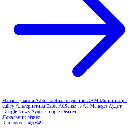
Налаштування AdSense
Налаштування GAM
Монетизація
сайту
Альтернатива Ezoic
AdSense vs Ad Manager
Аудит
Google News
Аудит Google Discover
Локальний бізнес
3 послуги · від €49