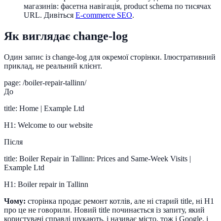
магазинів: фасетна навігація, product schema по тисячах
URL. Дивіться
E-commerce SEO
.
Як виглядає change-log
Один запис із change-log для окремої сторінки. Ілюстративний
приклад, не реальний клієнт.
page: /boiler-repair-tallinn/
До
title:
Home | Example Ltd
H1:
Welcome to our website
Після
title:
Boiler Repair in Tallinn: Prices and Same-Week Visits |
Example Ltd
H1:
Boiler repair in Tallinn
Чому:
сторінка продає ремонт котлів, але ні старий title, ні H1
про це не говорили. Новий title починається із запиту, який
користувачі справді шукають, і називає місто, тож і Google, і