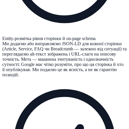
Entity-розмітка рівня сторінки й on-page schema
Ми додаємо або виправляємо JSON-LD для кожної сторінки
(Article, Service, FAQ чи Breadcrumb — залежно від ситуації) та
переглядаємо alt-текст зображень і URL-слаги на описову
точність. Мета — машинна зчитуваність і однозначність
сутності: Google має чітко розуміти, про що ця сторінка й хто
її опублікував. Ми подаємо це як ясність, а не як гарантію
позицій.