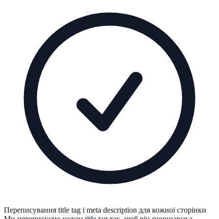
Переписування title tag і meta description для кожної сторінки
Ми переписуємо кожен title tag так, щоб він починався з