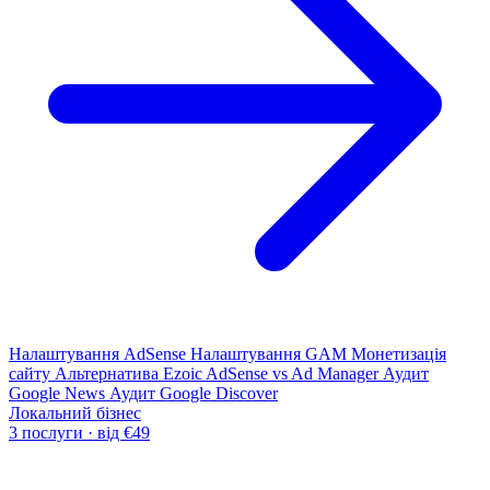
Налаштування AdSense
Налаштування GAM
Монетизація
сайту
Альтернатива Ezoic
AdSense vs Ad Manager
Аудит
Google News
Аудит Google Discover
Локальний бізнес
3 послуги · від €49