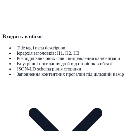
Входить в обсяг
·
Title tag і meta description
·
Ієрархія заголовків: H1, H2, H3
·
Розподіл ключових слів і виправлення канібалізації
·
Внутрішні посилання до й від сторінок в обсязі
·
JSON-LD schema рівня сторінки
·
Заповнення контентних прогалин під цільовий намір