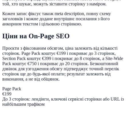
той, хто шукає, можуть зіставити сторінку з наміром.
Кожен запис фіксує також meta description, повну схему
заголовків і кожне додане внутрішнє посилання з його
анкорним текстом і цільовою сторінкою.
Ціни на On-Page SEO
Проєкти з фіксованим обсягом, ціна залежить від кількості
сторінок. Page Pack коштує €199 і покриває до 3 сторінок,
Section Pack коштує €399 і покриває до 8 сторінок, а Site-Wide
Pack коштує €750 і покриває до 20 сторінок. Безкоштовний
дзвінок для узгодження обсягу підтверджує точний перелік
сторінок ще до будь-якої оплати; результат залежить від
виконання, а не від обіцянок.
Page Pack
€199
До 3 сторінок: лендінги, ключові сервісні сторінки або URL із
найбільшим трафіком