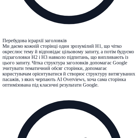
Перебудова ієрархії заголовків
Ми даємо кожній сторінці один зрозумілий H1, що чітко
окреслює тему й відповідає цільовому запиту, а потім будуємо
підзаголовки H2 і H3 навколо підпитань, що випливають із
цього запиту. Чітка структура заголовків допомагає Google
зчитувати тематичний обсяг сторінки, допомагає
користувачам орієнтуватися й створює структуру витягуваних
пасажів, з яких черпають AI Overviews, хоча сама сторінка
оптимізована під класичні результати Google.