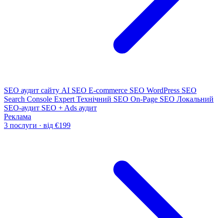
SEO аудит сайту
AI SEO
E-commerce SEO
WordPress SEO
Search Console Expert
Технічний SEO
On-Page SEO
Локальний
SEO-аудит
SEO + Ads аудит
Реклама
3 послуги · від €199