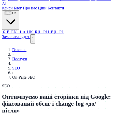
AI
Кейси
Блог
Про нас
Ціни
Контакти
🇺🇦
UK
🇬🇧
EN
🇺🇦
UK
🇷🇺
RU
🇵🇱
PL
Замовити аудит
Головна
›
Послуги
›
SEO
›
On-Page SEO
SEO
Оптимізуємо ваші сторінки під Google:
фіксований обсяг і change-log «до/
після»