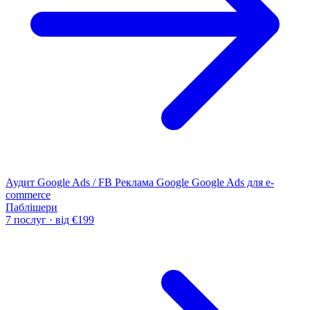
Аудит Google Ads / FB
Реклама Google
Google Ads для e-
commerce
Паблішери
7 послуг · від €199