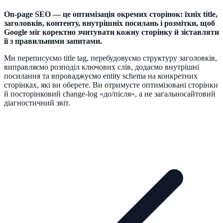
On-page SEO — це оптимізація окремих сторінок: їхніх title,
заголовків, контенту, внутрішніх посилань і розмітки, щоб
Google міг коректно зчитувати кожну сторінку й зіставляти
її з правильними запитами.
Ми переписуємо title tag, перебудовуємо структуру заголовків,
виправляємо розподіл ключових слів, додаємо внутрішні
посилання та впроваджуємо entity schema на конкретних
сторінках, які ви оберете. Ви отримуєте оптимізовані сторінки
й посторінковий change-log «до/після», а не загальносайтовий
діагностичний звіт.