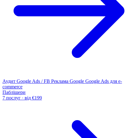
Аудит Google Ads / FB
Реклама Google
Google Ads для e-
commerce
Паблішери
7 послуг · від €199