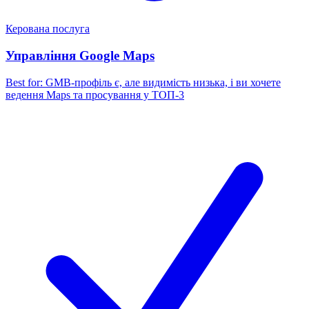
Керована послуга
Управління Google Maps
Best for:
GMB-профіль є, але видимість низька, і ви хочете
ведення Maps та просування у ТОП-3