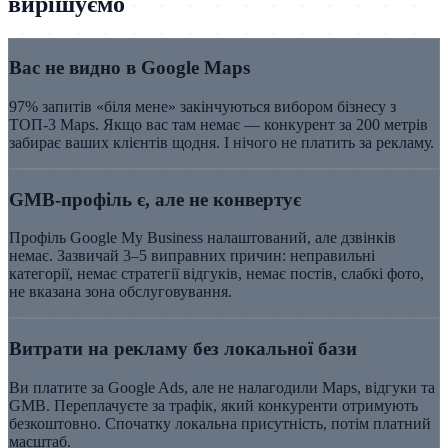
вирішуємо
Вас не видно в Google Maps
97% запитів «біля мене» закінчуються вибором бізнесу з
ТОП-3 Maps. Якщо вас там немає — конкурент за 200 метрів
забирає ваших клієнтів щодня. І нічого не платить за рекламу.
GMB-профіль є, але не конвертує
Профіль Google My Business налаштований, але дзвінків
немає. Зазвичай 3–5 виправних причин: неправильні
категорії, немає стратегії відгуків, немає постів, слабкі фото,
не вказана зона обслуговування.
Витрати на рекламу без локальної бази
Ви платите за Google Ads, але не налагодили Maps, відгуки та
GMB. Переплачуєте за трафік, який конкуренти отримують
безкоштовно. Спочатку локальна присутність, потім платний
масштаб.