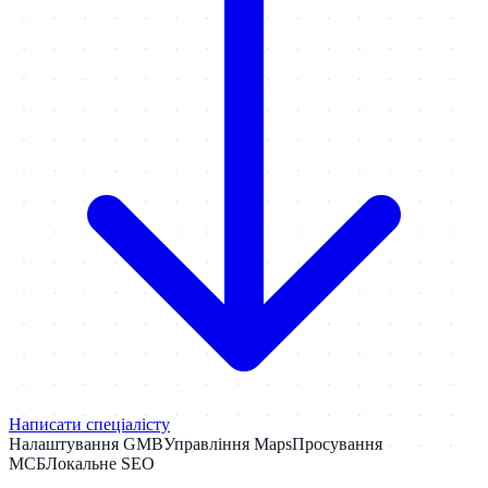
Написати спеціалісту
Налаштування GMB
Управління Maps
Просування
МСБ
Локальне SEO