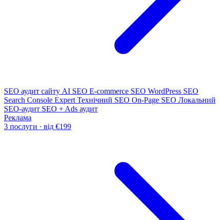
SEO аудит сайту
AI SEO
E-commerce SEO
WordPress SEO
Search Console Expert
Технічний SEO
On-Page SEO
Локальний
SEO-аудит
SEO + Ads аудит
Реклама
3 послуги · від €199