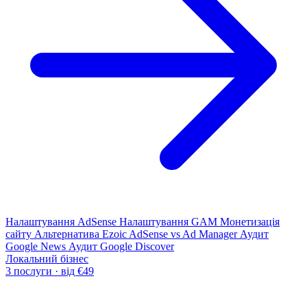
Налаштування AdSense
Налаштування GAM
Монетизація
сайту
Альтернатива Ezoic
AdSense vs Ad Manager
Аудит
Google News
Аудит Google Discover
Локальний бізнес
3 послуги · від €49