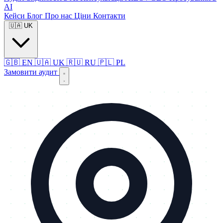
AI
Кейси
Блог
Про нас
Ціни
Контакти
🇺🇦
UK
🇬🇧
EN
🇺🇦
UK
🇷🇺
RU
🇵🇱
PL
Замовити аудит