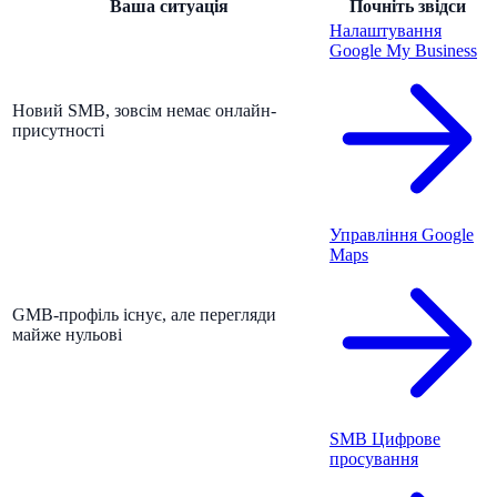
Ваша ситуація
Почніть звідси
Налаштування
Google My Business
Новий SMB, зовсім немає онлайн-
присутності
Управління Google
Maps
GMB-профіль існує, але перегляди
майже нульові
SMB Цифрове
просування