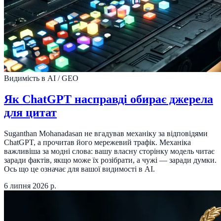
Видимість в AI / GEO
Як ChatGPT насправді обирає джерела
для цитат
Suganthan Mohanadasan не вгадував механіку за відповідями
ChatGPT, а прочитав його мережевий трафік. Механіка
важливіша за модні слова: вашу власну сторінку модель читає
заради фактів, якщо може їх розібрати, а чужі — заради думки.
Ось що це означає для вашої видимості в AI.
6 липня 2026 р.