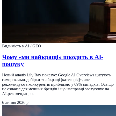
Видимість в AI / GEO
Чому «ми найкращі» шкодить в AI-
пошуку
Новий аналіз Lily Ray показує: Google AI Overviews цитують
самореклами-добірки «найкращі [категорія]», але
рекомендують конкурентів приблизно у 69% випадків. Ось що
це означає для менших брендів і що насправді заслуговує на
AI-рекомендацію.
6 липня 2026 р.