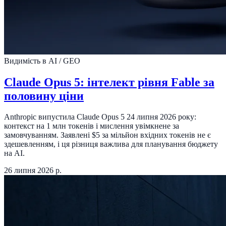
Видимість в AI / GEO
Claude Opus 5: інтелект рівня Fable за
половину ціни
Anthropic випустила Claude Opus 5 24 липня 2026 року:
контекст на 1 млн токенів і мислення увімкнене за
замовчуванням. Заявлені $5 за мільйон вхідних токенів не є
здешевленням, і ця різниця важлива для планування бюджету
на AI.
26 липня 2026 р.