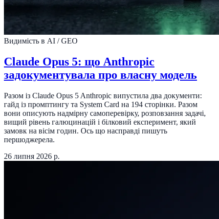
Видимість в AI / GEO
Claude Opus 5: що Anthropic
задокументувала про власну модель
Разом із Claude Opus 5 Anthropic випустила два документи:
гайд із промптингу та System Card на 194 сторінки. Разом
вони описують надмірну самоперевірку, розповзання задачі,
вищий рівень галюцинацій і білковий експеримент, який
замовк на вісім годин. Ось що насправді пишуть
першоджерела.
26 липня 2026 р.