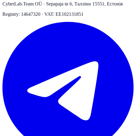
CyberLab.Team OÜ · Sepapaja tn 6, Таллінн 15551, Естонія
Registry: 14647320 · VAT: EE102131851