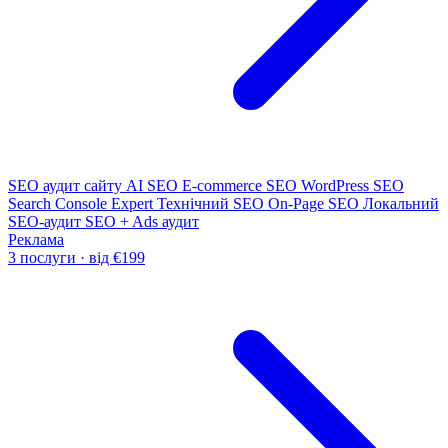
SEO аудит сайту
AI SEO
E-commerce SEO
WordPress SEO
Search Console Expert
Технічний SEO
On-Page SEO
Локальний
SEO-аудит
SEO + Ads аудит
Реклама
3 послуги · від €199