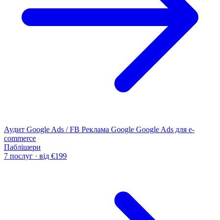
Аудит Google Ads / FB
Реклама Google
Google Ads для e-
commerce
Паблішери
7 послуг · від €199