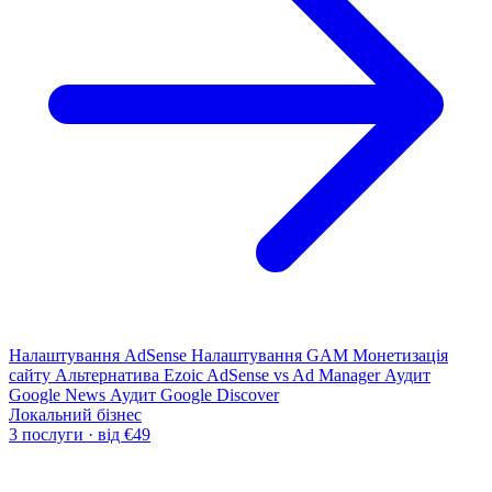
Налаштування AdSense
Налаштування GAM
Монетизація
сайту
Альтернатива Ezoic
AdSense vs Ad Manager
Аудит
Google News
Аудит Google Discover
Локальний бізнес
3 послуги · від €49