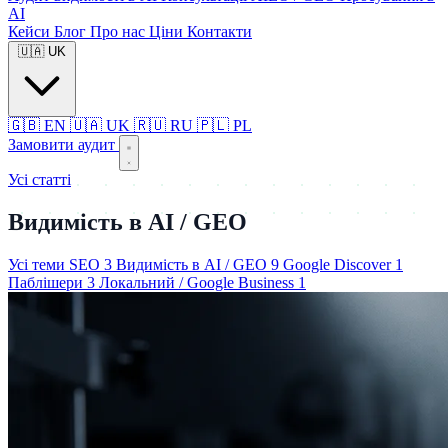
AI
Кейси
Блог
Про нас
Ціни
Контакти
🇺🇦
UK
🇬🇧
EN
🇺🇦
UK
🇷🇺
RU
🇵🇱
PL
Замовити аудит
Усі статті
Видимість в AI / GEO
Усі теми
SEO
3
Видимість в AI / GEO
9
Google Discover
1
Паблішери
3
Локальний / Google Business
1