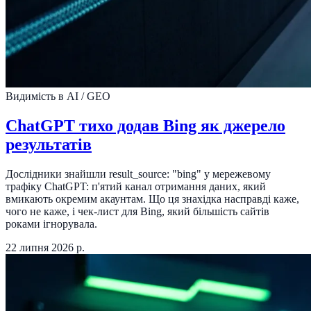
Видимість в AI / GEO
ChatGPT тихо додав Bing як джерело
результатів
Дослідники знайшли result_source: "bing" у мережевому
трафіку ChatGPT: п'ятий канал отримання даних, який
вмикають окремим акаунтам. Що ця знахідка насправді каже,
чого не каже, і чек-лист для Bing, який більшість сайтів
роками ігнорувала.
22 липня 2026 р.