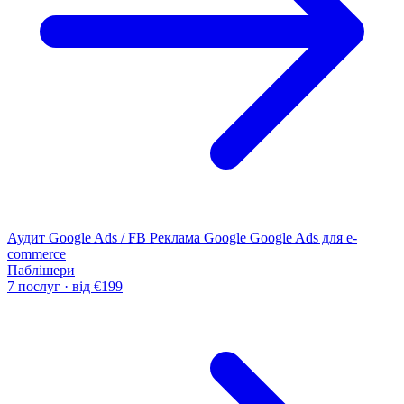
Аудит Google Ads / FB
Реклама Google
Google Ads для e-
commerce
Паблішери
7 послуг · від €199