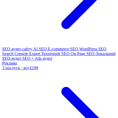
SEO аудит сайту
AI SEO
E-commerce SEO
WordPress SEO
Search Console Expert
Технічний SEO
On-Page SEO
Локальний
SEO-аудит
SEO + Ads аудит
Реклама
3 послуги · від €199