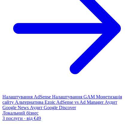
Налаштування AdSense
Налаштування GAM
Монетизація
сайту
Альтернатива Ezoic
AdSense vs Ad Manager
Аудит
Google News
Аудит Google Discover
Локальний бізнес
3 послуги · від €49