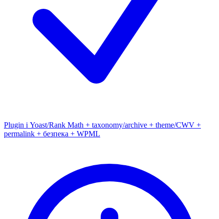
Plugin і Yoast/Rank Math + taxonomy/archive + theme/CWV +
permalink + безпека + WPML