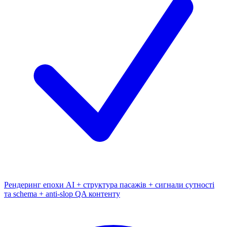
Рендеринг епохи AI + структура пасажів + сигнали сутності
та schema + anti-slop QA контенту