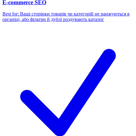
E-commerce SEO
Best for:
Ваші сторінки товарів чи категорій не ранжуються в
органіці, або фільтри й дублі роздувають каталог