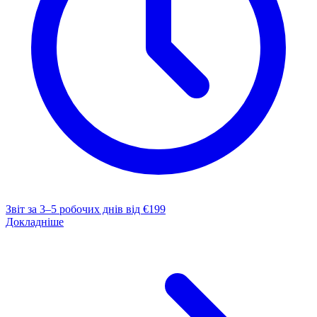
Звіт за 3–5 робочих днів
від €199
Докладніше