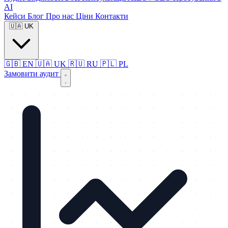
AI
Кейси
Блог
Про нас
Ціни
Контакти
🇺🇦
UK
🇬🇧
EN
🇺🇦
UK
🇷🇺
RU
🇵🇱
PL
Замовити аудит