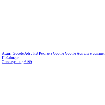
Аудит Google Ads / FB
Реклама Google
Google Ads для e-commer
Паблішери
7 послуг · від €199