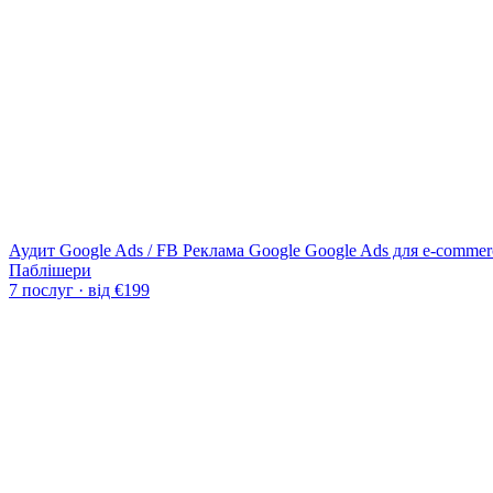
Аудит Google Ads / FB
Реклама Google
Google Ads для e-commer
Паблішери
7 послуг · від €199