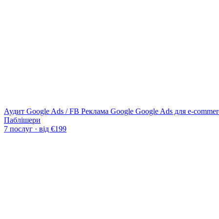
Аудит Google Ads / FB
Реклама Google
Google Ads для e-commer
Паблішери
7 послуг · від €199