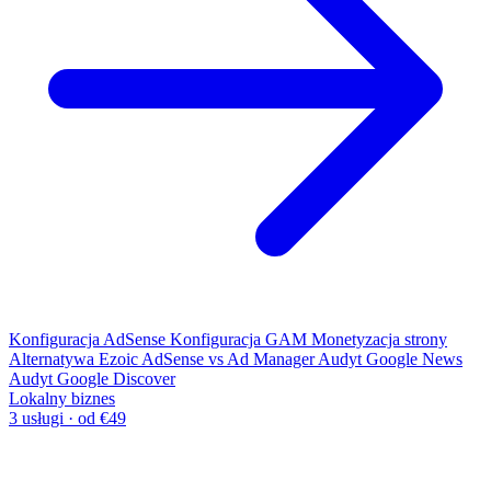
Konfiguracja AdSense
Konfiguracja GAM
Monetyzacja strony
Alternatywa Ezoic
AdSense vs Ad Manager
Audyt Google News
Audyt Google Discover
Lokalny biznes
3 usługi · od €49