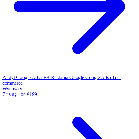
Audyt Google Ads / FB
Reklama Google
Google Ads dla e-
commerce
Wydawcy
7 usług · od €199