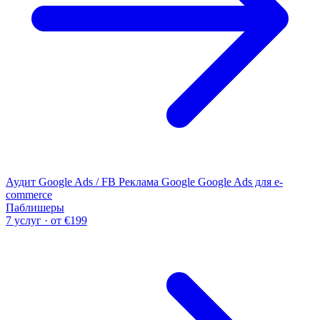
Аудит Google Ads / FB
Реклама Google
Google Ads для e-
commerce
Паблишеры
7 услуг · от €199