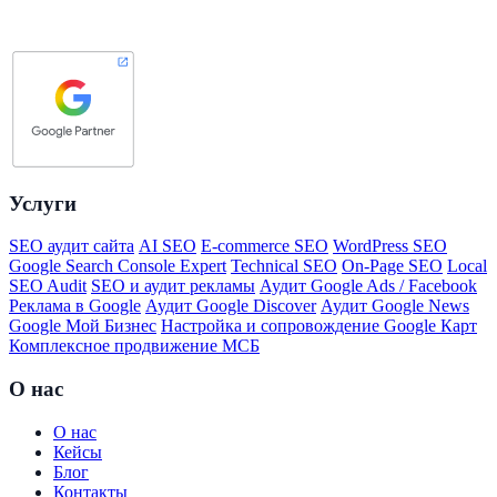
Услуги
SEO аудит сайта
AI SEO
E-commerce SEO
WordPress SEO
Google Search Console Expert
Technical SEO
On-Page SEO
Local
SEO Audit
SEO и аудит рекламы
Аудит Google Ads / Facebook
Реклама в Google
Аудит Google Discover
Аудит Google News
Google Мой Бизнес
Настройка и сопровождение Google Карт
Комплексное продвижение МСБ
О нас
О нас
Кейсы
Блог
Контакты