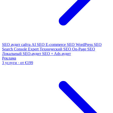
SEO аудит сайта
AI SEO
E-commerce SEO
WordPress SEO
Search Console Expert
Технический SEO
On-Page SEO
Локальный SEO-аудит
SEO + Ads аудит
Реклама
3 услуги · от €199