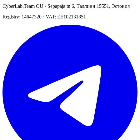
CyberLab.Team OÜ · Sepapaja tn 6, Таллинн 15551, Эстония
Registry: 14647320 · VAT: EE102131851