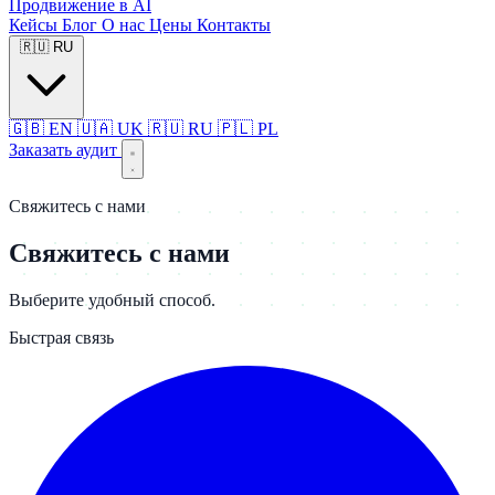
Продвижение в AI
Кейсы
Блог
О нас
Цены
Контакты
🇷🇺
RU
🇬🇧
EN
🇺🇦
UK
🇷🇺
RU
🇵🇱
PL
Заказать аудит
Свяжитесь с нами
Свяжитесь с нами
Выберите удобный способ.
Быстрая связь