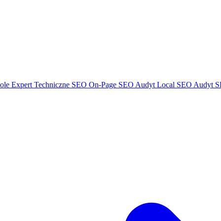
ole Expert
Techniczne SEO
On-Page SEO
Audyt Local SEO
Audyt S