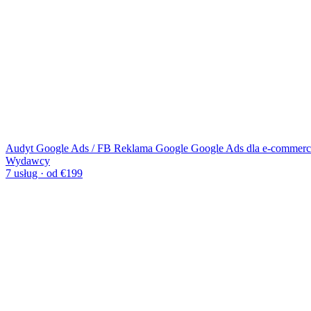
Audyt Google Ads / FB
Reklama Google
Google Ads dla e-commerc
Wydawcy
7 usług · od €199