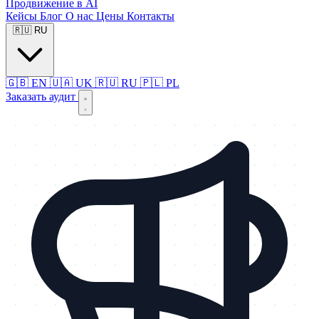
Продвижение в AI
Кейсы
Блог
О нас
Цены
Контакты
🇷🇺
RU
🇬🇧
EN
🇺🇦
UK
🇷🇺
RU
🇵🇱
PL
Заказать аудит