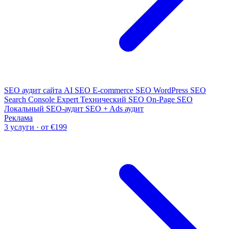
SEO аудит сайта
AI SEO
E-commerce SEO
WordPress SEO
Search Console Expert
Технический SEO
On-Page SEO
Локальный SEO-аудит
SEO + Ads аудит
Реклама
3 услуги · от €199