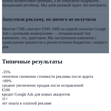
нужна независимая проверка, а не очередной подрядчик,
продающий ретейнер. Мы даём разовый аудит, без контракта.
Запустили рекламу, но ничего не получили
Многие СМБ сжигают €500–1000 на первой попытке Google
Ads с нулевыми конверсиями — неправильный тип
кампании, гео, аудитория. Мы настраиваем кампании с
правильным трекингом и реалистичным бюджетом с первого
дня.
Типичные результаты
-35%
типичное снижение стоимости рекламы после аудита
+89%
среднее увеличение продаж после исправлений
€100
кредит Google Ads для новых аккаунтов
11+
лет опыта в платной рекламе