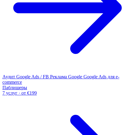
Аудит Google Ads / FB
Реклама Google
Google Ads для e-
commerce
Паблишеры
7 услуг · от €199