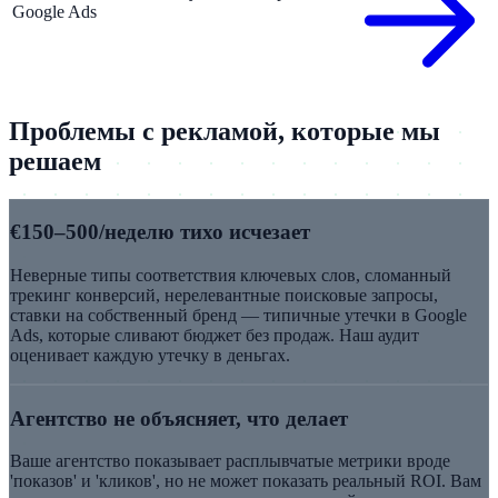
Google Ads
Проблемы с рекламой, которые мы
решаем
€150–500/неделю тихо исчезает
Неверные типы соответствия ключевых слов, сломанный
трекинг конверсий, нерелевантные поисковые запросы,
ставки на собственный бренд — типичные утечки в Google
Ads, которые сливают бюджет без продаж. Наш аудит
оценивает каждую утечку в деньгах.
Агентство не объясняет, что делает
Ваше агентство показывает расплывчатые метрики вроде
'показов' и 'кликов', но не может показать реальный ROI. Вам