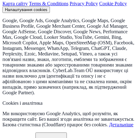
Карта сайту
Terms & Conditions
Privacy Policy
Cookie Policy
Налаштування cookies
Google, Google Ads, Google Analytics, Google Maps, Google
Business Profile, Google Merchant Center, Google Ad Manager,
Google AdSense, Google Discover, Google News, Performance
Max, Google Cloud, Looker Studio, YouTube, Gemini, Bing,
Microsoft Copilot, Apple Maps, OpenStreetMap (OSM), Facebook,
Instagram, Messenger, WhatsApp, Telegram, ChatGPT, Claude,
Perplexity, Ezoic, Mediavine, Setupad, Vimeo, а також усі
пов'язані назви, знаки, логотипи, емблеми та зображення є
товарними знаками або зареєстрованими товарними знаками
відповідних власників. CyberLab.Team OÜ використовує ці
назви виключно для ідентифікації та опису і не є
афілійованою з цими компаніями та не схвалена ними, окрім
випадків, прямо зазначених (наприклад, як підтверджений
Google Partner).
Cookies і аналітика
Ми використовуємо Google Analytics, щоб розуміти, як
покращити сайт. Без вашої згоди аналітика не завантажується.
Базова статистика (Cloudflare) працює без cookies.
Детальніше