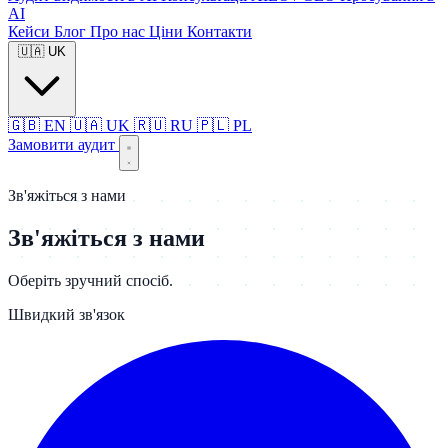
AI
Кейси
Блог
Про нас
Ціни
Контакти
🇺🇦
UK
🇬🇧
EN
🇺🇦
UK
🇷🇺
RU
🇵🇱
PL
Замовити аудит
Зв'яжіться з нами
Зв'яжіться з нами
Оберіть зручний спосіб.
Швидкий зв'язок