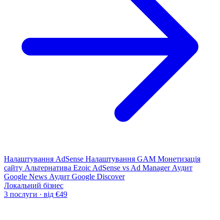
Налаштування AdSense
Налаштування GAM
Монетизація
сайту
Альтернатива Ezoic
AdSense vs Ad Manager
Аудит
Google News
Аудит Google Discover
Локальний бізнес
3 послуги · від €49