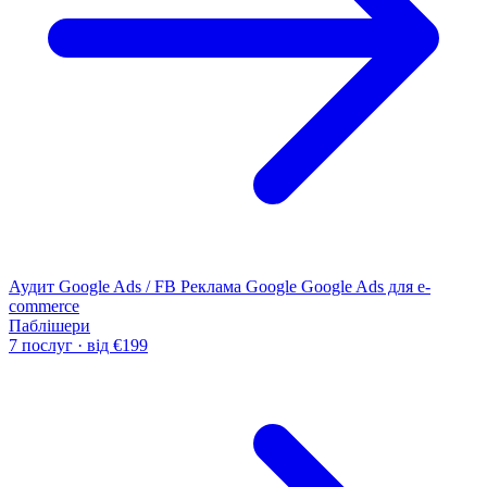
Аудит Google Ads / FB
Реклама Google
Google Ads для e-
commerce
Паблішери
7 послуг · від €199