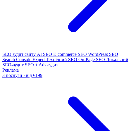
SEO аудит сайту
AI SEO
E-commerce SEO
WordPress SEO
Search Console Expert
Технічний SEO
On-Page SEO
Локальний
SEO-аудит
SEO + Ads аудит
Реклама
3 послуги · від €199