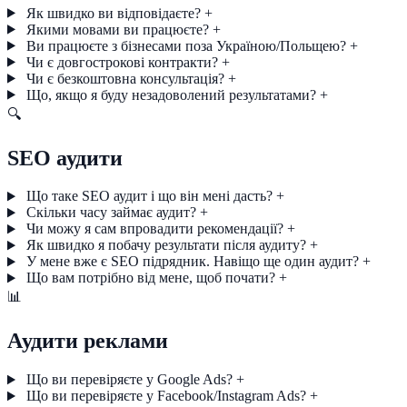
Як швидко ви відповідаєте?
+
Якими мовами ви працюєте?
+
Ви працюєте з бізнесами поза Україною/Польщею?
+
Чи є довгострокові контракти?
+
Чи є безкоштовна консультація?
+
Що, якщо я буду незадоволений результатами?
+
🔍
SEO аудити
Що таке SEO аудит і що він мені дасть?
+
Скільки часу займає аудит?
+
Чи можу я сам впровадити рекомендації?
+
Як швидко я побачу результати після аудиту?
+
У мене вже є SEO підрядник. Навіщо ще один аудит?
+
Що вам потрібно від мене, щоб почати?
+
📊
Аудити реклами
Що ви перевіряєте у Google Ads?
+
Що ви перевіряєте у Facebook/Instagram Ads?
+