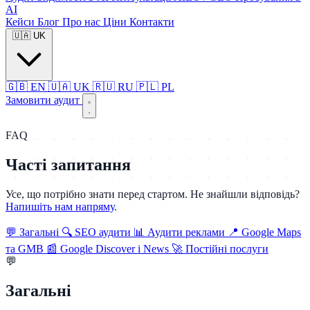
AI
Кейси
Блог
Про нас
Ціни
Контакти
🇺🇦
UK
🇬🇧
EN
🇺🇦
UK
🇷🇺
RU
🇵🇱
PL
Замовити аудит
FAQ
Часті запитання
Усе, що потрібно знати перед стартом. Не знайшли відповідь?
Напишіть нам напряму
.
💬
Загальні
🔍
SEO аудити
📊
Аудити реклами
📍
Google Maps
та GMB
📰
Google Discover і News
🚀
Постійні послуги
💬
Загальні