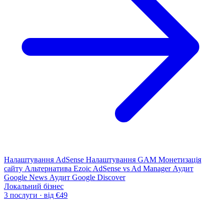
Налаштування AdSense
Налаштування GAM
Монетизація
сайту
Альтернатива Ezoic
AdSense vs Ad Manager
Аудит
Google News
Аудит Google Discover
Локальний бізнес
3 послуги · від €49