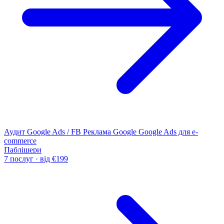
Аудит Google Ads / FB
Реклама Google
Google Ads для e-
commerce
Паблішери
7 послуг · від €199