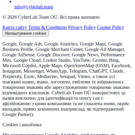
info@cyberlab.team
© 2026 CyberLab.Team OÜ. Всі права захищені.
Карта сайту
Terms & Conditions
Privacy Policy
Cookie Policy
Налаштування cookies
Google, Google Ads, Google Analytics, Google Maps, Google
Business Profile, Google Merchant Center, Google Ad Manager,
Google AdSense, Google Discover, Google News, Performance
Max, Google Cloud, Looker Studio, YouTube, Gemini, Bing,
Microsoft Copilot, Apple Maps, OpenStreetMap (OSM), Facebook,
Instagram, Messenger, WhatsApp, Telegram, ChatGPT, Claude,
Perplexity, Ezoic, Mediavine, Setupad, Vimeo, а також усі
пов'язані назви, знаки, логотипи, емблеми та зображення є
товарними знаками або зареєстрованими товарними знаками
відповідних власників. CyberLab.Team OÜ використовує ці
назви виключно для ідентифікації та опису і не є
афілійованою з цими компаніями та не схвалена ними, окрім
випадків, прямо зазначених (наприклад, як підтверджений
Google Partner).
Cookies і аналітика
Ми використовуємо Google Analytics, щоб розуміти, як