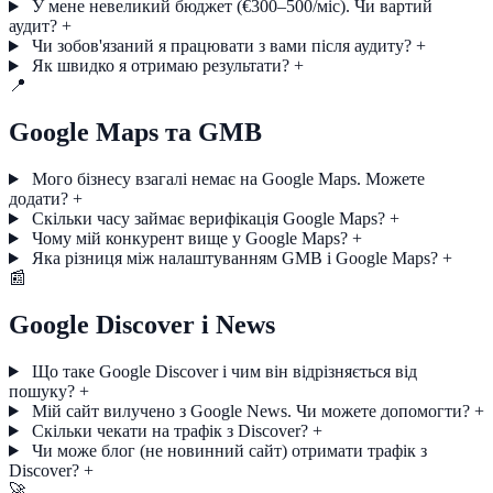
У мене невеликий бюджет (€300–500/міс). Чи вартий
аудит?
+
Чи зобов'язаний я працювати з вами після аудиту?
+
Як швидко я отримаю результати?
+
📍
Google Maps та GMB
Мого бізнесу взагалі немає на Google Maps. Можете
додати?
+
Скільки часу займає верифікація Google Maps?
+
Чому мій конкурент вище у Google Maps?
+
Яка різниця між налаштуванням GMB і Google Maps?
+
📰
Google Discover і News
Що таке Google Discover і чим він відрізняється від
пошуку?
+
Мій сайт вилучено з Google News. Чи можете допомогти?
+
Скільки чекати на трафік з Discover?
+
Чи може блог (не новинний сайт) отримати трафік з
Discover?
+
🚀