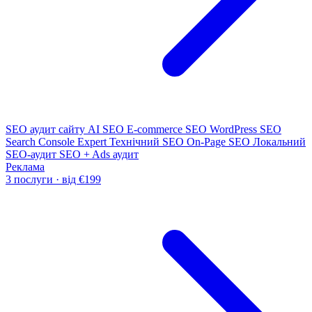
SEO аудит сайту
AI SEO
E-commerce SEO
WordPress SEO
Search Console Expert
Технічний SEO
On-Page SEO
Локальний
SEO-аудит
SEO + Ads аудит
Реклама
3 послуги · від €199