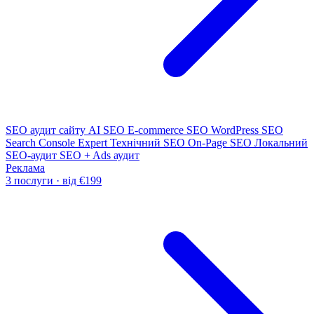
SEO аудит сайту
AI SEO
E-commerce SEO
WordPress SEO
Search Console Expert
Технічний SEO
On-Page SEO
Локальний
SEO-аудит
SEO + Ads аудит
Реклама
3 послуги · від €199