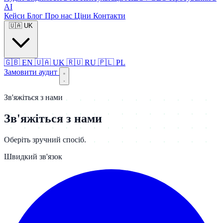
AI
Кейси
Блог
Про нас
Ціни
Контакти
🇺🇦
UK
🇬🇧
EN
🇺🇦
UK
🇷🇺
RU
🇵🇱
PL
Замовити аудит
Зв'яжіться з нами
Зв'яжіться з нами
Оберіть зручний спосіб.
Швидкий зв'язок