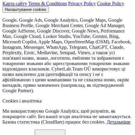
Карта сайту
Terms & Conditions
Privacy Policy
Cookie Policy
Налаштування cookies
Google, Google Ads, Google Analytics, Google Maps, Google
Business Profile, Google Merchant Center, Google Ad Manager,
Google AdSense, Google Discover, Google News, Performance
Max, Google Cloud, Looker Studio, YouTube, Gemini, Bing,
Microsoft Copilot, Apple Maps, OpenStreetMap (OSM), Facebook,
Instagram, Messenger, WhatsApp, Telegram, ChatGPT, Claude,
Perplexity, Ezoic, Mediavine, Setupad, Vimeo, а також усі
пов'язані назви, знаки, логотипи, емблеми та зображення є
товарними знаками або зареєстрованими товарними знаками
відповідних власників. CyberLab.Team OÜ використовує ці
назви виключно для ідентифікації та опису і не є
афілійованою з цими компаніями та не схвалена ними, окрім
випадків, прямо зазначених (наприклад, як підтверджений
Google Partner).
Cookies і аналітика
Ми використовуємо Google Analytics, щоб розуміти, як
покращити сайт. Без вашої згоди аналітика не завантажується.
Базова статистика (Cloudflare) працює без cookies.
Детальніше