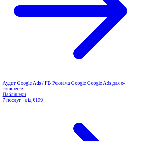
Аудит Google Ads / FB
Реклама Google
Google Ads для e-
commerce
Паблішери
7 послуг · від €199