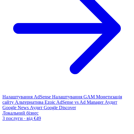
Налаштування AdSense
Налаштування GAM
Монетизація
сайту
Альтернатива Ezoic
AdSense vs Ad Manager
Аудит
Google News
Аудит Google Discover
Локальний бізнес
3 послуги · від €49