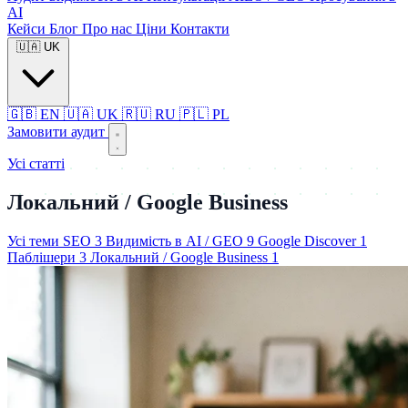
AI
Кейси
Блог
Про нас
Ціни
Контакти
🇺🇦
UK
🇬🇧
EN
🇺🇦
UK
🇷🇺
RU
🇵🇱
PL
Замовити аудит
Усі статті
Локальний / Google Business
Усі теми
SEO
3
Видимість в AI / GEO
9
Google Discover
1
Паблішери
3
Локальний / Google Business
1