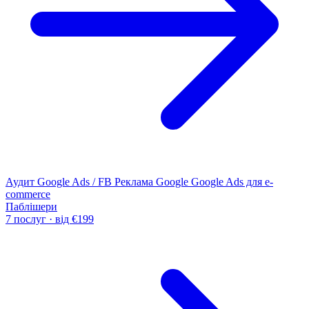
Аудит Google Ads / FB
Реклама Google
Google Ads для e-
commerce
Паблішери
7 послуг · від €199