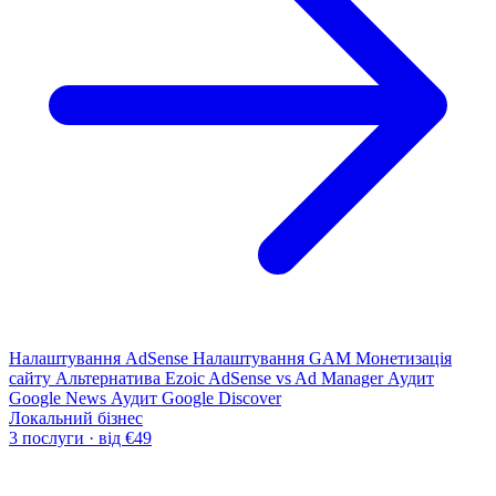
Налаштування AdSense
Налаштування GAM
Монетизація
сайту
Альтернатива Ezoic
AdSense vs Ad Manager
Аудит
Google News
Аудит Google Discover
Локальний бізнес
3 послуги · від €49