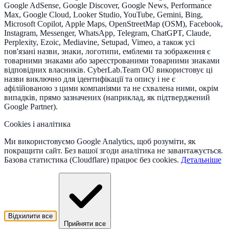
Google AdSense, Google Discover, Google News, Performance
Max, Google Cloud, Looker Studio, YouTube, Gemini, Bing,
Microsoft Copilot, Apple Maps, OpenStreetMap (OSM), Facebook,
Instagram, Messenger, WhatsApp, Telegram, ChatGPT, Claude,
Perplexity, Ezoic, Mediavine, Setupad, Vimeo, а також усі
пов'язані назви, знаки, логотипи, емблеми та зображення є
товарними знаками або зареєстрованими товарними знаками
відповідних власників. CyberLab.Team OÜ використовує ці
назви виключно для ідентифікації та опису і не є
афілійованою з цими компаніями та не схвалена ними, окрім
випадків, прямо зазначених (наприклад, як підтверджений
Google Partner).
Cookies і аналітика
Ми використовуємо Google Analytics, щоб розуміти, як
покращити сайт. Без вашої згоди аналітика не завантажується.
Базова статистика (Cloudflare) працює без cookies.
Детальніше
Відхилити все
Прийняти все