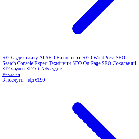
SEO аудит сайту
AI SEO
E-commerce SEO
WordPress SEO
Search Console Expert
Технічний SEO
On-Page SEO
Локальний
SEO-аудит
SEO + Ads аудит
Реклама
3 послуги · від €199