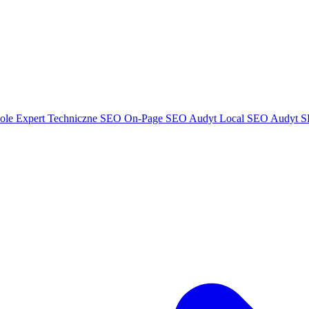
ole Expert
Techniczne SEO
On-Page SEO
Audyt Local SEO
Audyt S