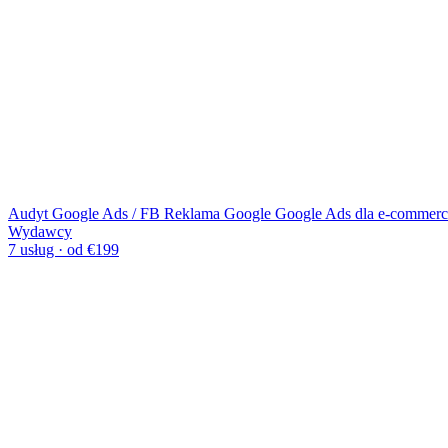
Audyt Google Ads / FB
Reklama Google
Google Ads dla e-commerc
Wydawcy
7 usług · od €199