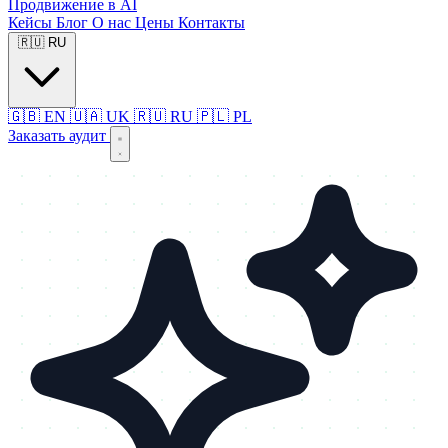
Продвижение в AI
Кейсы
Блог
О нас
Цены
Контакты
🇷🇺
RU
🇬🇧
EN
🇺🇦
UK
🇷🇺
RU
🇵🇱
PL
Заказать аудит