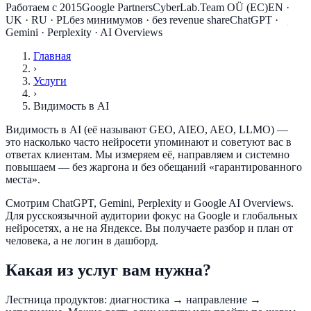
Работаем с 2015
Google Partners
CyberLab.Team OÜ (ЕС)
EN ·
UK · RU · PL
без минимумов · без revenue share
ChatGPT ·
Gemini · Perplexity · AI Overviews
Главная
›
Услуги
›
Видимость в AI
Видимость в AI (её называют GEO, AIEO, AEO, LLMO) —
это насколько часто нейросети упоминают и советуют вас в
ответах клиентам. Мы измеряем её, направляем и системно
повышаем — без жаргона и без обещаний «гарантированного
места».
Смотрим ChatGPT, Gemini, Perplexity и Google AI Overviews.
Для русскоязычной аудитории фокус на Google и глобальных
нейросетях, а не на Яндексе. Вы получаете разбор и план от
человека, а не логин в дашборд.
Какая из услуг вам нужна?
Лестница продуктов: диагностика → направление →