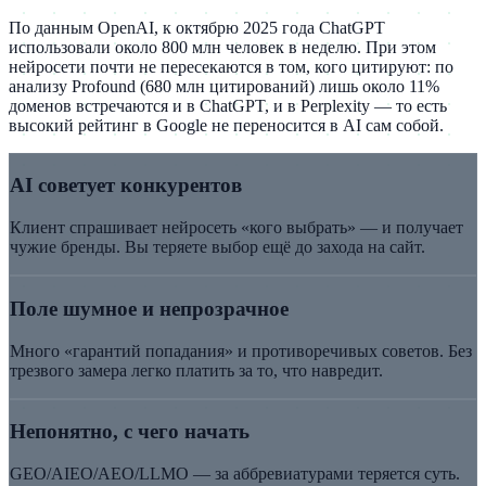
По данным OpenAI, к октябрю 2025 года ChatGPT
использовали около 800 млн человек в неделю. При этом
нейросети почти не пересекаются в том, кого цитируют: по
анализу Profound (680 млн цитирований) лишь около 11%
доменов встречаются и в ChatGPT, и в Perplexity — то есть
высокий рейтинг в Google не переносится в AI сам собой.
AI советует конкурентов
Клиент спрашивает нейросеть «кого выбрать» — и получает
чужие бренды. Вы теряете выбор ещё до захода на сайт.
Поле шумное и непрозрачное
Много «гарантий попадания» и противоречивых советов. Без
трезвого замера легко платить за то, что навредит.
Непонятно, с чего начать
GEO/AIEO/AEO/LLMO — за аббревиатурами теряется суть.