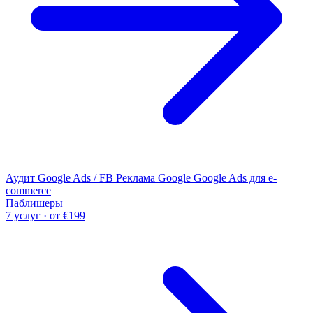
Аудит Google Ads / FB
Реклама Google
Google Ads для e-
commerce
Паблишеры
7 услуг · от €199