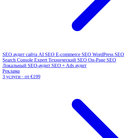
SEO аудит сайта
AI SEO
E-commerce SEO
WordPress SEO
Search Console Expert
Технический SEO
On-Page SEO
Локальный SEO-аудит
SEO + Ads аудит
Реклама
3 услуги · от €199