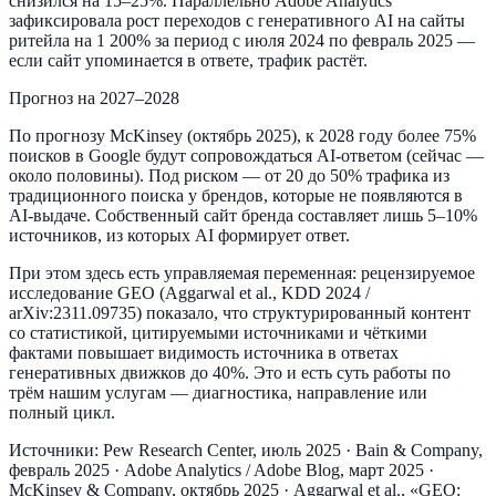
снизился на 15–25%. Параллельно Adobe Analytics
зафиксировала рост переходов с генеративного AI на сайты
ритейла на 1 200% за период с июля 2024 по февраль 2025 —
если сайт упоминается в ответе, трафик растёт.
Прогноз на 2027–2028
По прогнозу McKinsey (октябрь 2025), к 2028 году более 75%
поисков в Google будут сопровождаться AI-ответом (сейчас —
около половины). Под риском — от 20 до 50% трафика из
традиционного поиска у брендов, которые не появляются в
AI-выдаче. Собственный сайт бренда составляет лишь 5–10%
источников, из которых AI формирует ответ.
При этом здесь есть управляемая переменная: рецензируемое
исследование GEO (Aggarwal et al., KDD 2024 /
arXiv:2311.09735) показало, что структурированный контент
со статистикой, цитируемыми источниками и чёткими
фактами повышает видимость источника в ответах
генеративных движков до 40%. Это и есть суть работы по
трём нашим услугам — диагностика, направление или
полный цикл.
Источники: Pew Research Center, июль 2025 · Bain & Company,
февраль 2025 · Adobe Analytics / Adobe Blog, март 2025 ·
McKinsey & Company, октябрь 2025 · Aggarwal et al., «GEO: