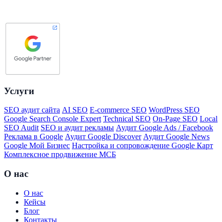
Услуги
SEO аудит сайта
AI SEO
E-commerce SEO
WordPress SEO
Google Search Console Expert
Technical SEO
On-Page SEO
Local
SEO Audit
SEO и аудит рекламы
Аудит Google Ads / Facebook
Реклама в Google
Аудит Google Discover
Аудит Google News
Google Мой Бизнес
Настройка и сопровождение Google Карт
Комплексное продвижение МСБ
О нас
О нас
Кейсы
Блог
Контакты