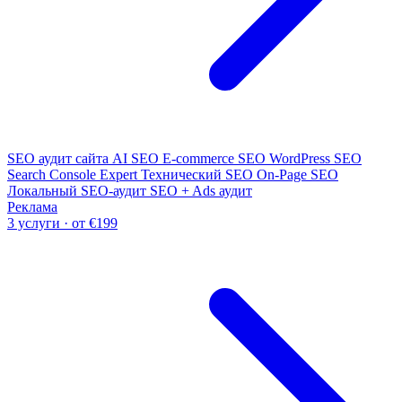
SEO аудит сайта
AI SEO
E-commerce SEO
WordPress SEO
Search Console Expert
Технический SEO
On-Page SEO
Локальный SEO-аудит
SEO + Ads аудит
Реклама
3 услуги · от €199