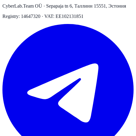
CyberLab.Team OÜ · Sepapaja tn 6, Таллинн 15551, Эстония
Registry: 14647320 · VAT: EE102131851