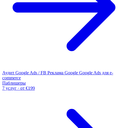
Аудит Google Ads / FB
Реклама Google
Google Ads для e-
commerce
Паблишеры
7 услуг · от €199