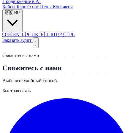
Продвижение в AI
Кейсы
Блог
О нас
Цены
Контакты
🇷🇺
RU
🇬🇧
EN
🇺🇦
UK
🇷🇺
RU
🇵🇱
PL
Заказать аудит
Свяжитесь с нами
Свяжитесь с нами
Выберите удобный способ.
Быстрая связь