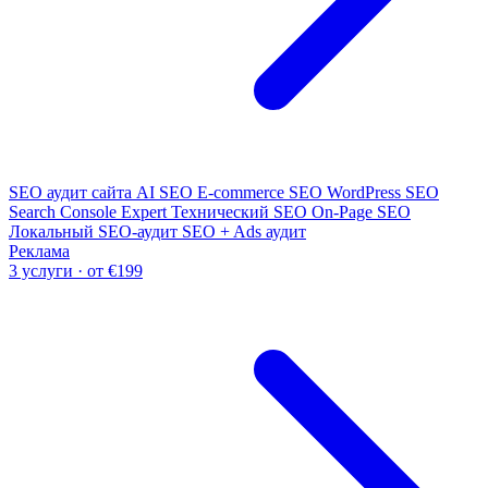
SEO аудит сайта
AI SEO
E-commerce SEO
WordPress SEO
Search Console Expert
Технический SEO
On-Page SEO
Локальный SEO-аудит
SEO + Ads аудит
Реклама
3 услуги · от €199