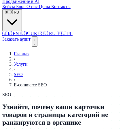
Продвижение в AI
Кейсы
Блог
О нас
Цены
Контакты
🇷🇺
RU
🇬🇧
EN
🇺🇦
UK
🇷🇺
RU
🇵🇱
PL
Заказать аудит
Главная
›
Услуги
›
SEO
›
E-commerce SEO
SEO
Узнайте, почему ваши карточки
товаров и страницы категорий не
ранжируются в органике