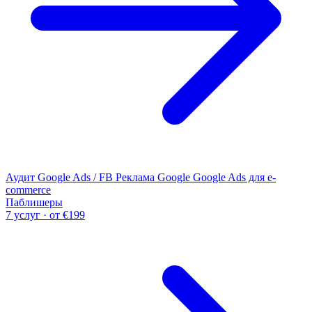
Аудит Google Ads / FB
Реклама Google
Google Ads для e-
commerce
Паблишеры
7 услуг · от €199