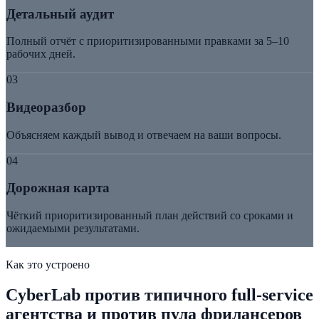
Детальный аудит
Полный отчёт с приоритизированными правками за 5–10
рабочих дней.
03
Видеоразбор
Объясняем каждый вывод и отвечаем на ваши вопросы.
04
Дорожная карта
Чёткий приоритизированный план действий со сроками и
ожидаемыми результатами.
Как это устроено
CyberLab против типичного full-service
агентства и против пула фрилансеров