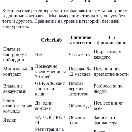
Комплексные ретейнеры часто добавляют плату за настройку
и длинные контракты. Мы намеренно строим эту услугу без
того и другого. Сравнение на уровне категорий, без имён
конкурентов.
Типичное
3–5
CyberLab
агентство
фрилансеров
Плата за
По-разному у
настройку /
Нет
Часто есть
каждого
онбординг
Помесячно,
Минимальный
Нередко 6–
Нет, но и нет
уведомление за
контракт
12 месяцев
преемственности
30 дней
GBP, Ads, сайт,
Иногда
Владение
Разбросано по
листинги —
держит
аккаунтами
людям
ваши
агентство
Одна
Да, один
Нет, все винят
ответственная
Обычно да
контакт
всех
команда
EN / UK / RU /
Обычно
Зависит от
Языки
PL
один
фрилансера
Регистрация в
Редко