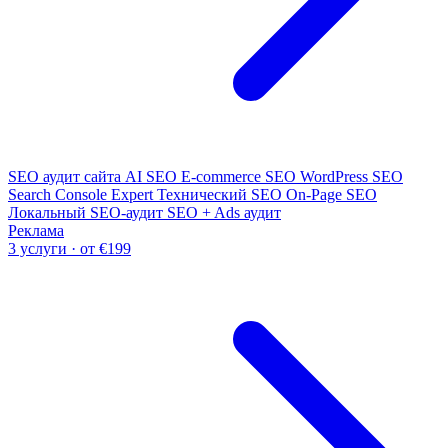
SEO аудит сайта
AI SEO
E-commerce SEO
WordPress SEO
Search Console Expert
Технический SEO
On-Page SEO
Локальный SEO-аудит
SEO + Ads аудит
Реклама
3 услуги · от €199