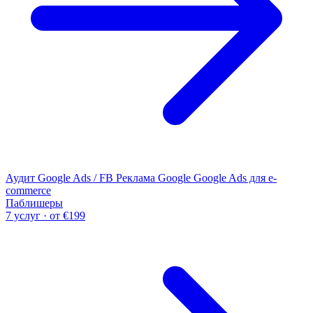
Аудит Google Ads / FB
Реклама Google
Google Ads для e-
commerce
Паблишеры
7 услуг · от €199