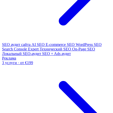
SEO аудит сайта
AI SEO
E-commerce SEO
WordPress SEO
Search Console Expert
Технический SEO
On-Page SEO
Локальный SEO-аудит
SEO + Ads аудит
Реклама
3 услуги · от €199