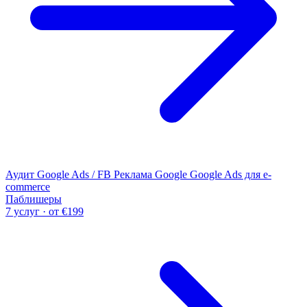
Аудит Google Ads / FB
Реклама Google
Google Ads для e-
commerce
Паблишеры
7 услуг · от €199