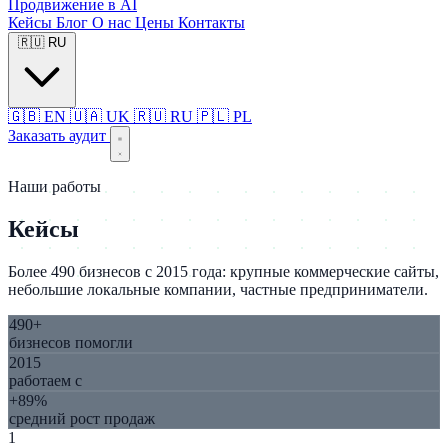
Продвижение в AI
Кейсы
Блог
О нас
Цены
Контакты
🇷🇺
RU
🇬🇧
EN
🇺🇦
UK
🇷🇺
RU
🇵🇱
PL
Заказать аудит
Наши работы
Кейсы
Более 490 бизнесов с 2015 года: крупные коммерческие сайты,
небольшие локальные компании, частные предприниматели.
490+
бизнесов помогли
2015
работаем с
+89%
средний рост продаж
1