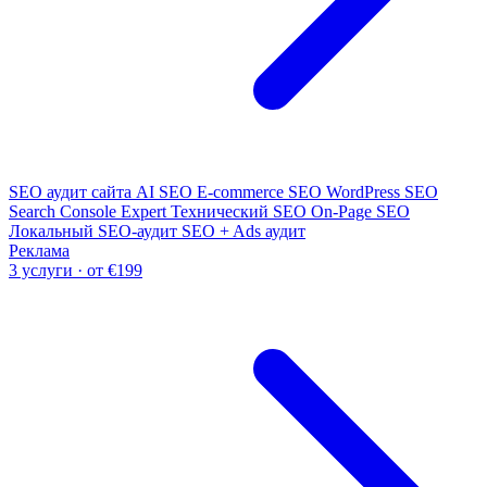
SEO аудит сайта
AI SEO
E-commerce SEO
WordPress SEO
Search Console Expert
Технический SEO
On-Page SEO
Локальный SEO-аудит
SEO + Ads аудит
Реклама
3 услуги · от €199