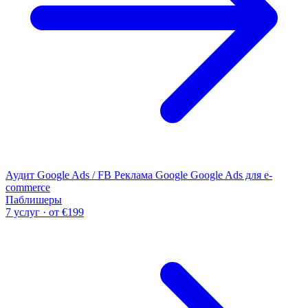
Аудит Google Ads / FB
Реклама Google
Google Ads для e-
commerce
Паблишеры
7 услуг · от €199