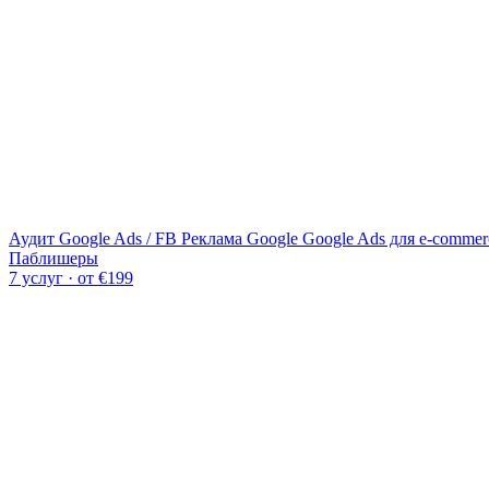
Аудит Google Ads / FB
Реклама Google
Google Ads для e-commer
Паблишеры
7 услуг · от €199