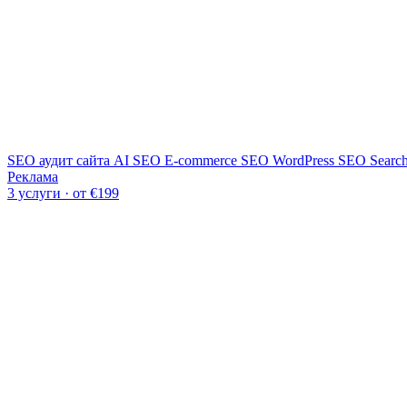
SEO аудит сайта
AI SEO
E-commerce SEO
WordPress SEO
Searc
Реклама
3 услуги · от €199