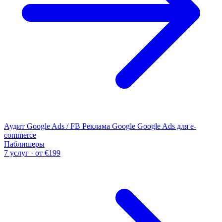
Аудит Google Ads / FB
Реклама Google
Google Ads для e-
commerce
Паблишеры
7 услуг · от €199