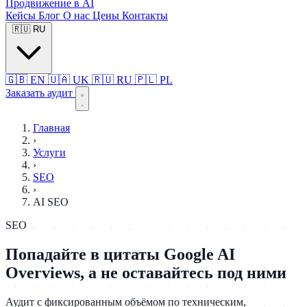
Продвижение в AI
Кейсы
Блог
О нас
Цены
Контакты
🇷🇺
RU
🇬🇧
EN
🇺🇦
UK
🇷🇺
RU
🇵🇱
PL
Заказать аудит
Главная
›
Услуги
›
SEO
›
AI SEO
SEO
Попадайте в цитаты Google AI
Overviews, а не оставайтесь под ними
Аудит с фиксированным объёмом по техническим,