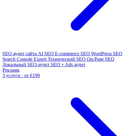
SEO аудит сайта
AI SEO
E-commerce SEO
WordPress SEO
Search Console Expert
Технический SEO
On-Page SEO
Локальный SEO-аудит
SEO + Ads аудит
Реклама
3 услуги · от €199