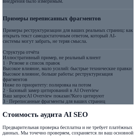
внедрения было измеримым.
Примеры переписанных фрагментов
Примеры реструктуризации для ваших реальных страниц: как
открыть текст самодостаточным ответом, который AI-
системы могут забрать, не теряя смысла.
Структура отчёта
Иллюстративный пример, не реальный клиент
1 · Резюме и список правок
Высокое влияние, мало усилий: быстрые технические правки
Высокое влияние, больше работы: реструктуризация
фрагментов
Ниже по приоритету: полировка на потом
2 · Базовый замер цитирований в AI Overview
Ваш запрос
AI Overview показан?
Кого цитируют
3 · Переписанные фрагменты для ваших страниц
Стоимость аудита AI SEO
Предварительная проверка бесплатна и не требует платёжных
данных. Мы точечно проверяем, сохраняется ли ваш основной