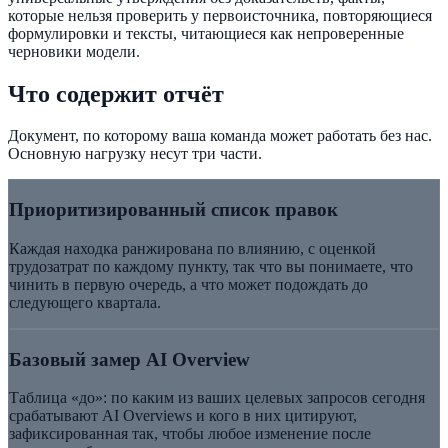
которые нельзя проверить у первоисточника, повторяющиеся
формулировки и тексты, читающиеся как непроверенные
черновики модели.
Что содержит отчёт
Документ, по которому ваша команда может работать без нас.
Основную нагрузку несут три части.
Приоритизированный список правок
Каждая находка ранжирована по влиянию, с оценкой
трудозатрат по каждому пункту, так что вы понимаете, что
чинить в первую очередь, а что может подождать до
следующего квартала.
Базовый замер AI Overview
Таблица «до»: по каким из ваших целевых запросов сегодня
срабатывают AI Overviews и кого в них цитируют,
зафиксированная так, чтобы любое изменение после