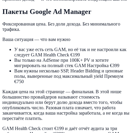
Пакеты Google Ad Manager
Фиксированная цена. Без доли дохода. Без минимального
трафика.
Ваша ситуация — что вам нужно
У вас уже есть сеть GAM, но её так и не настроили как
следует
GAM Health Check
€199
Вы только на AdSense при 100K+ PV и хотите
мигрировать на полный стек GAM
Настройка
€399
Вам нужны несколько SSP, Header Bidding и ценовые
полы, выверенные под максимальный yield
Премиум
€750
Каждая цена на этой странице — финальная. В этой нише
большинство провайдеров называют стоимость
индивидуально или берут долю дохода вместо того, чтобы
опубликовать число. Разовая плата означает, что работа
заканчивается, когда ваша настройка заработала, а не когда вы
перестаёте платить.
GAM Health Check стоит €199 и даёт отчёт аудита за три