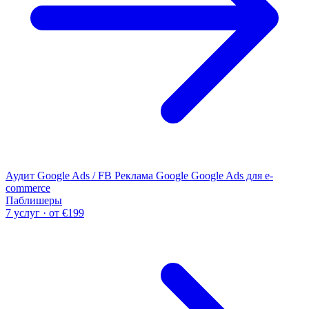
Аудит Google Ads / FB
Реклама Google
Google Ads для e-
commerce
Паблишеры
7 услуг · от €199