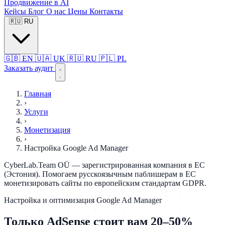
Продвижение в AI
Кейсы
Блог
О нас
Цены
Контакты
🇷🇺
RU
🇬🇧
EN
🇺🇦
UK
🇷🇺
RU
🇵🇱
PL
Заказать аудит
Главная
›
Услуги
›
Монетизация
›
Настройка Google Ad Manager
CyberLab.Team OÜ — зарегистрированная компания в ЕС
(Эстония). Помогаем русскоязычным паблишерам в ЕС
монетизировать сайты по европейским стандартам GDPR.
Настройка и оптимизация Google Ad Manager
Только AdSense стоит вам 20–50%