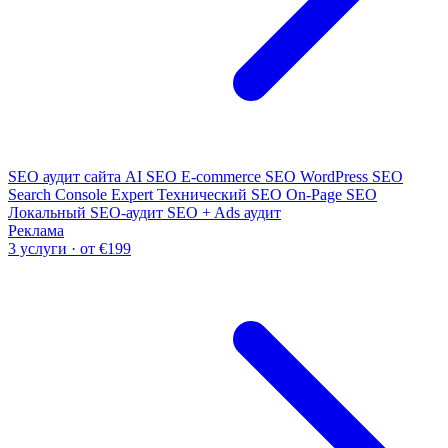
SEO аудит сайта
AI SEO
E-commerce SEO
WordPress SEO
Search Console Expert
Технический SEO
On-Page SEO
Локальный SEO-аудит
SEO + Ads аудит
Реклама
3 услуги · от €199