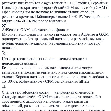
русскоязычных сайтов с аудиторией в ЕС (Эстония, Германия,
Польша) это критично: европейский CPM выше, и без GAM с
Open Bidding вы не получаете лучшие ставки от SSP в
реальном времени. Паблишеры свыше 100K PV/месяц обычно
видят +20–50% RPM после миграции.
🔀
AdSense и GAM работают в конфликте
Многие паблишеры случайно запускают теги AdSense и GAM
одновременно без правильной настройки passback, вызывая
дублирующиеся аукционы, нарушения политик и потерю
показов.
🏷️
Нет стратегии ценовых полов — деньги остаются
неиспользованными
Без ценовых полов программатик-покупатели могут
выигрывать показы значительно ниже своей максимальной
ставки. Хорошо настроенная стратегия полов может добавить
15–30% к эффективному CPM без снижения fill rate.
📊
Слепота по эффективности — непонятная отчётность
Стандартные отчёты GAM сложно интерпретировать. Без
собственного дашборда непонятно, какие размеры
объявлений, размещения и источники спроса реально
приносят доход — и что оптимизировать следующим шагом.