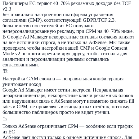
Паблишеры ЕС теряют 40–70% рекламных доходов без TCF
v2.3
Без правильно настроенной платформы управления
согласиями (CMP), соответствующей GDPR/TCF 2.3,
большинство посетителей из ЕС получают
неперсонализированную рекламу, при CPM на 40–70% ниже.
В Google Ad Manager некорректные сигналы согласия влияют
на все источники спроса, а не только на AdSense. Мы также
проверяем, чтобы настройки вашей CMP и Google Consent
Mode v2 не противоречили друг другу, чтобы сигналы для
аналитики и персонализации рекламы оставались
согласованными.
🏗️
Настройка GAM сложна — неправильная конфигурация
уничтожает доход
Google Ad Manager имеет сотни настроек. Неправильная
иерархия инвентаря, некорректные ключи рекламных блоков
или нарушенная связь с AdSense могут незаметно снижать fill
rates и CPM, не проявляясь в стандартных отчётах, поэтому
большинство паблишеров просто не видят утечки.
📉
Только AdSense ограничивает CPM — особенно если трафик
из ЕС
AdSense даёт доступ только к одному источнику спроса. Для