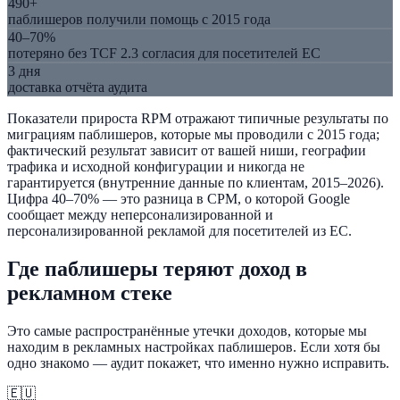
490+
паблишеров получили помощь с 2015 года
40–70%
потеряно без TCF 2.3 согласия для посетителей ЕС
3 дня
доставка отчёта аудита
Показатели прироста RPM отражают типичные результаты по
миграциям паблишеров, которые мы проводили с 2015 года;
фактический результат зависит от вашей ниши, географии
трафика и исходной конфигурации и никогда не
гарантируется (внутренние данные по клиентам, 2015–2026).
Цифра 40–70% — это разница в CPM, о которой Google
сообщает между неперсонализированной и
персонализированной рекламой для посетителей из ЕС.
Где паблишеры теряют доход в
рекламном стеке
Это самые распространённые утечки доходов, которые мы
находим в рекламных настройках паблишеров. Если хотя бы
одно знакомо — аудит покажет, что именно нужно исправить.
🇪🇺