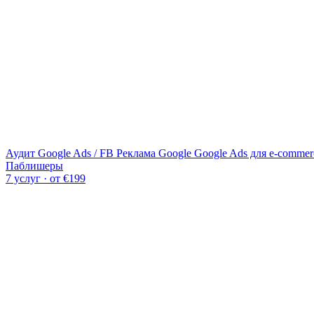
Аудит Google Ads / FB
Реклама Google
Google Ads для e-commer
Паблишеры
7 услуг · от €199