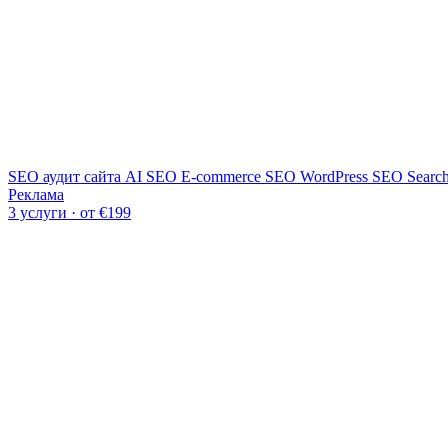
SEO аудит сайта
AI SEO
E-commerce SEO
WordPress SEO
Searc
Реклама
3 услуги · от €199