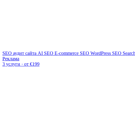
SEO аудит сайта
AI SEO
E-commerce SEO
WordPress SEO
Searc
Реклама
3 услуги · от €199