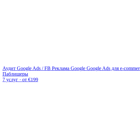
Аудит Google Ads / FB
Реклама Google
Google Ads для e-commer
Паблишеры
7 услуг · от €199