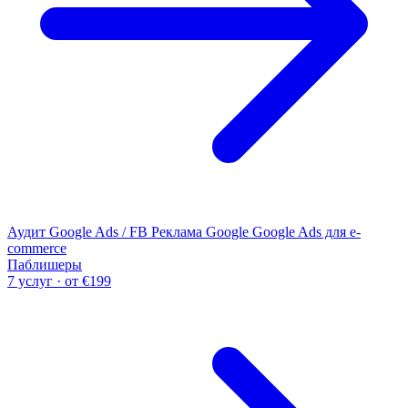
Аудит Google Ads / FB
Реклама Google
Google Ads для e-
commerce
Паблишеры
7 услуг · от €199