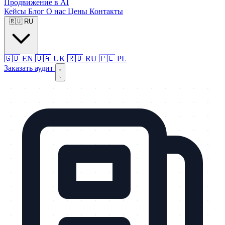
Продвижение в AI
Кейсы
Блог
О нас
Цены
Контакты
🇷🇺
RU
🇬🇧
EN
🇺🇦
UK
🇷🇺
RU
🇵🇱
PL
Заказать аудит