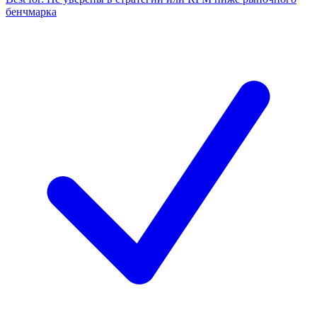
бенчмарка