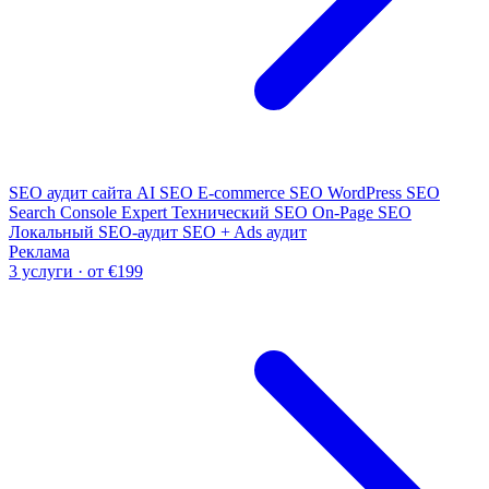
SEO аудит сайта
AI SEO
E-commerce SEO
WordPress SEO
Search Console Expert
Технический SEO
On-Page SEO
Локальный SEO-аудит
SEO + Ads аудит
Реклама
3 услуги · от €199