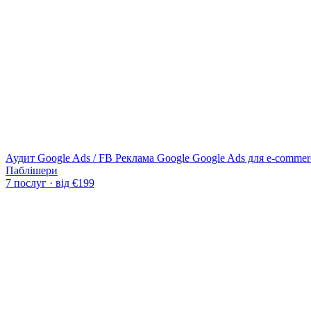
Аудит Google Ads / FB
Реклама Google
Google Ads для e-commer
Паблішери
7 послуг · від €199