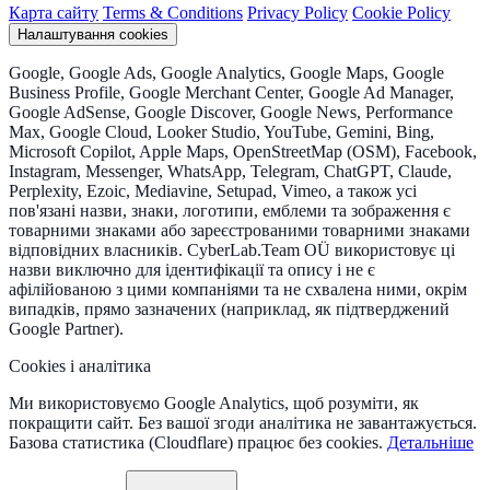
Карта сайту
Terms & Conditions
Privacy Policy
Cookie Policy
Налаштування cookies
Google, Google Ads, Google Analytics, Google Maps, Google
Business Profile, Google Merchant Center, Google Ad Manager,
Google AdSense, Google Discover, Google News, Performance
Max, Google Cloud, Looker Studio, YouTube, Gemini, Bing,
Microsoft Copilot, Apple Maps, OpenStreetMap (OSM), Facebook,
Instagram, Messenger, WhatsApp, Telegram, ChatGPT, Claude,
Perplexity, Ezoic, Mediavine, Setupad, Vimeo, а також усі
пов'язані назви, знаки, логотипи, емблеми та зображення є
товарними знаками або зареєстрованими товарними знаками
відповідних власників. CyberLab.Team OÜ використовує ці
назви виключно для ідентифікації та опису і не є
афілійованою з цими компаніями та не схвалена ними, окрім
випадків, прямо зазначених (наприклад, як підтверджений
Google Partner).
Cookies і аналітика
Ми використовуємо Google Analytics, щоб розуміти, як
покращити сайт. Без вашої згоди аналітика не завантажується.
Базова статистика (Cloudflare) працює без cookies.
Детальніше