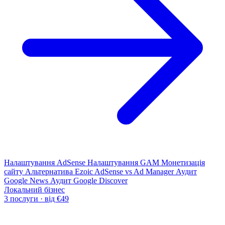
Налаштування AdSense
Налаштування GAM
Монетизація
сайту
Альтернатива Ezoic
AdSense vs Ad Manager
Аудит
Google News
Аудит Google Discover
Локальний бізнес
3 послуги · від €49