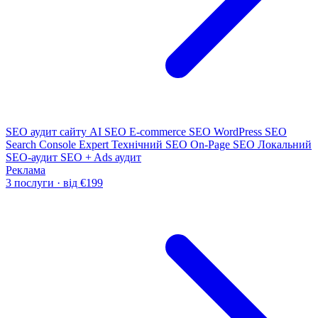
SEO аудит сайту
AI SEO
E-commerce SEO
WordPress SEO
Search Console Expert
Технічний SEO
On-Page SEO
Локальний
SEO-аудит
SEO + Ads аудит
Реклама
3 послуги · від €199