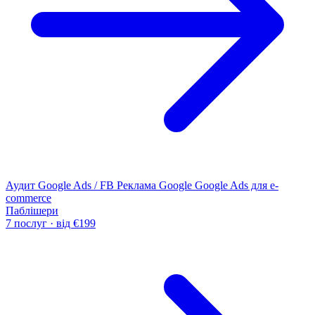
Аудит Google Ads / FB
Реклама Google
Google Ads для e-
commerce
Паблішери
7 послуг · від €199