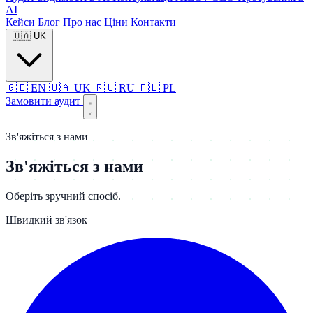
AI
Кейси
Блог
Про нас
Ціни
Контакти
🇺🇦
UK
🇬🇧
EN
🇺🇦
UK
🇷🇺
RU
🇵🇱
PL
Замовити аудит
Зв'яжіться з нами
Зв'яжіться з нами
Оберіть зручний спосіб.
Швидкий зв'язок