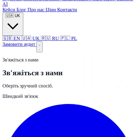
AI
Кейси
Блог
Про нас
Ціни
Контакти
🇺🇦
UK
🇬🇧
EN
🇺🇦
UK
🇷🇺
RU
🇵🇱
PL
Замовити аудит
Зв'яжіться з нами
Зв'яжіться з нами
Оберіть зручний спосіб.
Швидкий зв'язок