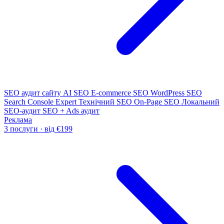
SEO аудит сайту
AI SEO
E-commerce SEO
WordPress SEO
Search Console Expert
Технічний SEO
On-Page SEO
Локальний
SEO-аудит
SEO + Ads аудит
Реклама
3 послуги · від €199