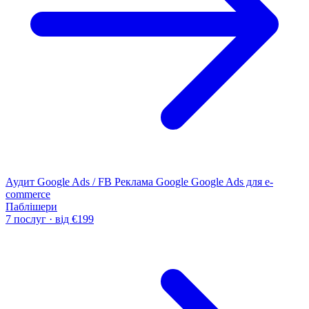
Аудит Google Ads / FB
Реклама Google
Google Ads для e-
commerce
Паблішери
7 послуг · від €199