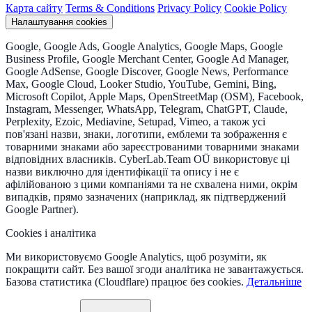
Карта сайту
Terms & Conditions
Privacy Policy
Cookie Policy
Налаштування cookies
Google, Google Ads, Google Analytics, Google Maps, Google
Business Profile, Google Merchant Center, Google Ad Manager,
Google AdSense, Google Discover, Google News, Performance
Max, Google Cloud, Looker Studio, YouTube, Gemini, Bing,
Microsoft Copilot, Apple Maps, OpenStreetMap (OSM), Facebook,
Instagram, Messenger, WhatsApp, Telegram, ChatGPT, Claude,
Perplexity, Ezoic, Mediavine, Setupad, Vimeo, а також усі
пов'язані назви, знаки, логотипи, емблеми та зображення є
товарними знаками або зареєстрованими товарними знаками
відповідних власників. CyberLab.Team OÜ використовує ці
назви виключно для ідентифікації та опису і не є
афілійованою з цими компаніями та не схвалена ними, окрім
випадків, прямо зазначених (наприклад, як підтверджений
Google Partner).
Cookies і аналітика
Ми використовуємо Google Analytics, щоб розуміти, як
покращити сайт. Без вашої згоди аналітика не завантажується.
Базова статистика (Cloudflare) працює без cookies.
Детальніше