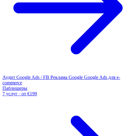
Аудит Google Ads / FB
Реклама Google
Google Ads для e-
commerce
Паблишеры
7 услуг · от €199