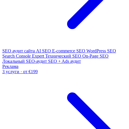
SEO аудит сайта
AI SEO
E-commerce SEO
WordPress SEO
Search Console Expert
Технический SEO
On-Page SEO
Локальный SEO-аудит
SEO + Ads аудит
Реклама
3 услуги · от €199