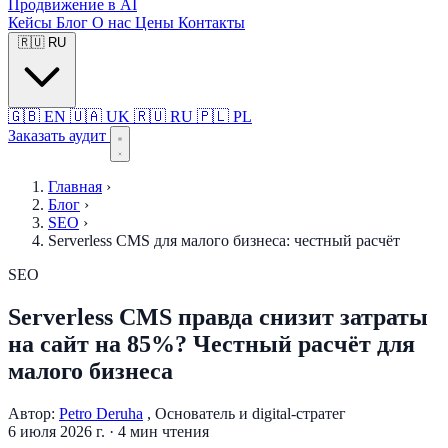
Продвижение в AI
Кейсы
Блог
О нас
Цены
Контакты
🇷🇺
RU
🇬🇧
EN
🇺🇦
UK
🇷🇺
RU
🇵🇱
PL
Заказать аудит
Главная
›
Блог
›
SEO
›
Serverless CMS для малого бизнеса: честный расчёт
SEO
Serverless CMS правда снизит затраты
на сайт на 85%? Честный расчёт для
малого бизнеса
Автор:
Petro Deruha
, Основатель и digital-стратег
6 июля 2026 г.
·
4 мин чтения